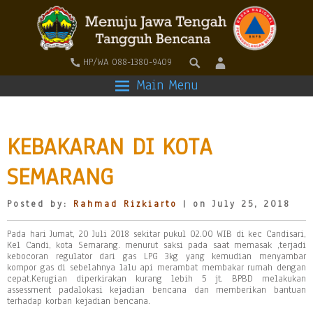
HP/WA 088-1380-9409
Main Menu
KEBAKARAN DI KOTA
SEMARANG
Posted by:
Rahmad Rizkiarto
| on July 25, 2018
Pada hari Jumat, 20 Juli 2018 sekitar pukul 02.00 WIB di kec Candisari,
Kel Candi, kota Semarang. menurut saksi pada saat memasak ,terjadi
kebocoran regulator dari gas LPG 3kg yang kemudian menyambar
kompor gas di sebelahnya lalu api merambat membakar rumah dengan
cepat.Kerugian diperkirakan kurang lebih 5 jt. BPBD melakukan
assessment padalokasi kejadian bencana dan memberikan bantuan
terhadap korban kejadian bencana.