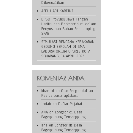
Dikecualikan
APEL HARI KARTINI
BPBD Provinsi Jawa Tengah
Hadiri dan Berkontribusi dalam
Penyusunan Bahan Pendamping
SPAB
SIMULASI BENCANA KEBAKARAN
GEDUNG SEKOLAH DI SMA
LABORATORIUM UPGRIS KOTA
SEMARANG, 14 APRIL 2026
KOMENTAR ANDA
khamid
on
fitur Pengendalian
Kas berbasis aplikasi
indah
on
Daftar Pejabat
ANA
on
Longsor di Desa
Pagergunung Temanggung
ana
on
Longsor di Desa
Pagergunung Temanggung