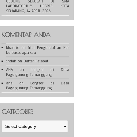
GEDUNG SEKOLAH DI SMA
LABORATORIUM UPGRIS KOTA
SEMARANG, 14 APRIL 2026
KOMENTAR ANDA
khamid
on
fitur Pengendalian Kas
berbasis aplikasi
indah
on
Daftar Pejabat
ANA
on
Longsor di Desa
Pagergunung Temanggung
ana
on
Longsor di Desa
Pagergunung Temanggung
CATEGORIES
Categories