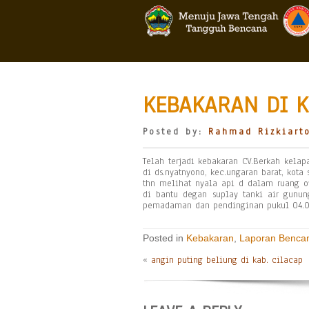
KEBAKARAN DI 
Posted by:
Rahmad Rizkiart
Telah terjadi kebakaran CV.Berkah kelap
di ds.nyatnyono, kec.ungaran barat, kot
thn melihat nyala api d dalam ruang o
di bantu degan suplay tanki air gunun
pemadaman dan pendinginan pukul 04.0
Posted in
Kebakaran
,
Laporan Benca
«
angin puting beliung di kab. cilacap