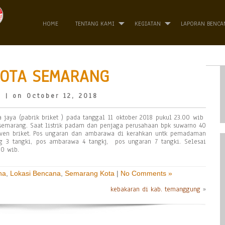
HOME
TENTANG KAMI
KEGIATAN
LAPORAN BENCA
KOTA SEMARANG
o
| on October 12, 2018
a jaya (pabrik briket ) pada tanggal 11 oktober 2018 pukul 23.00 wib
a semarang. Saat listrik padam dan penjaga perusahaan bpk suwarno 40
ven briket. Pos ungaran dan ambarawa di kerahkan untk pemadaman
g 3 tangki, pos ambarawa 4 tangkj, pos ungaran 7 tangki. Selesai
0 wib.
na
,
Lokasi Bencana
,
Semarang Kota
|
No Comments »
kebakaran di kab. temanggung
»