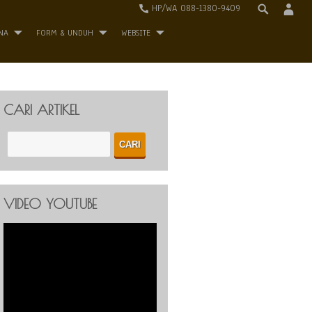
HP/WA 088-1380-9409
NA
FORM & UNDUH
WEBSITE
CARI ARTIKEL
VIDEO YOUTUBE