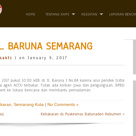
HOME
TENTANG KAMI
KEGIATAN
LAPORAN BENCA
L. BARUNA SEMARANG
sakti
| on January 9, 2017
 2017 pukul 10.00 WIB di Jl. Baruna I No.8A karena arus pendek listik
 agen ACCU terbakar. Tidak ada korban jiwa dan pengungsian, BPBD
ment ke lokasi bencana dan membantu pemadaman.
karan
,
Semarang Kota
|
No Comments »
asi
Kebakaran di Puskesmas Baturraden Kebumen
»