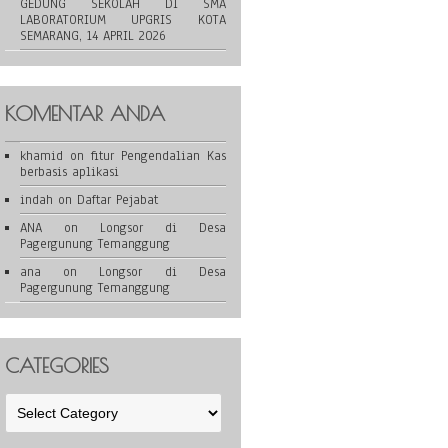
GEDUNG SEKOLAH DI SMA
LABORATORIUM UPGRIS KOTA
SEMARANG, 14 APRIL 2026
KOMENTAR ANDA
khamid
on
fitur Pengendalian Kas
berbasis aplikasi
indah
on
Daftar Pejabat
ANA
on
Longsor di Desa
Pagergunung Temanggung
ana
on
Longsor di Desa
Pagergunung Temanggung
CATEGORIES
Categories