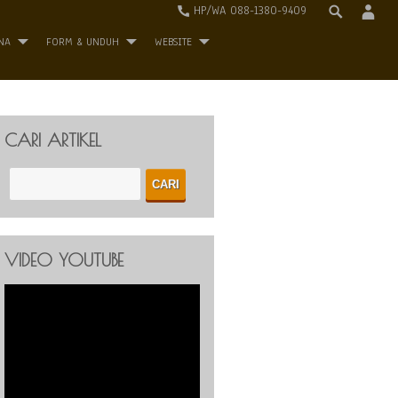
HP/WA 088-1380-9409
NA
FORM & UNDUH
WEBSITE
CARI ARTIKEL
VIDEO YOUTUBE