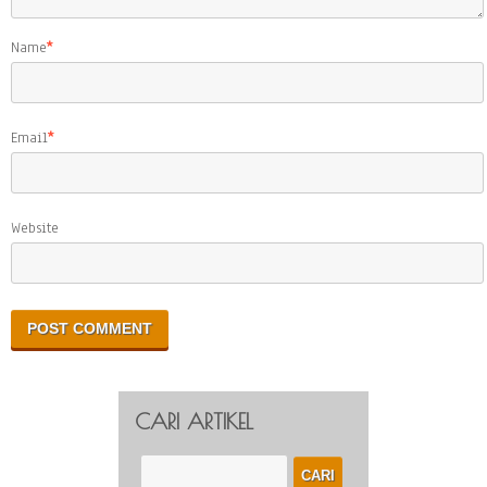
Name
*
Email
*
Website
CARI ARTIKEL