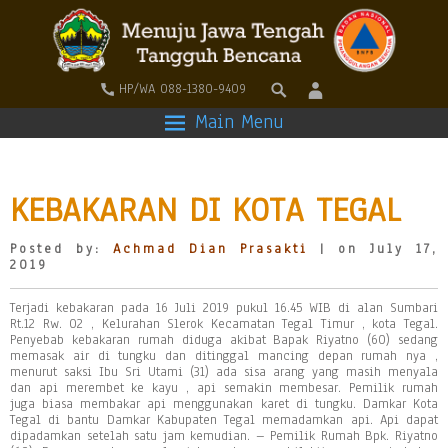
HP/WA 088-1380-9409
Main Menu
KEBAKARAN DI KOTA TEGAL
Posted by:
Achmad Dian Prasakti
| on July 17,
2019
Terjadi kebakaran pada 16 Juli 2019 pukul 16.45 WIB di alan Sumbari
Rt.12 Rw. 02 , Kelurahan Slerok Kecamatan Tegal Timur , kota Tegal.
Penyebab kebakaran rumah diduga akibat Bapak Riyatno (60) sedang
memasak air di tungku dan ditinggal mancing depan rumah nya ,
menurut saksi Ibu Sri Utami (31) ada sisa arang yang masih menyala
dan api merembet ke kayu , api semakin membesar. Pemilik rumah
juga biasa membakar api menggunakan karet di tungku. Damkar Kota
Tegal di bantu Damkar Kabupaten Tegal memadamkan api. Api dapat
dipadamkan setelah satu jam kemudian. – Pemilik Rumah Bpk. Riyatno