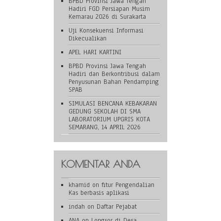
BPBD Provinsi Jawa Tengah
Hadiri FGD Persiapan Musim
Kemarau 2026 di Surakarta
Uji Konsekuensi Informasi
Dikecualikan
APEL HARI KARTINI
BPBD Provinsi Jawa Tengah
Hadiri dan Berkontribusi dalam
Penyusunan Bahan Pendamping
SPAB
SIMULASI BENCANA KEBAKARAN
GEDUNG SEKOLAH DI SMA
LABORATORIUM UPGRIS KOTA
SEMARANG, 14 APRIL 2026
KOMENTAR ANDA
khamid
on
fitur Pengendalian
Kas berbasis aplikasi
indah
on
Daftar Pejabat
ANA
on
Longsor di Desa