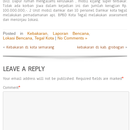
(60). Dapur rumah mengalami kerusakan , mobil kijang super terbakar.
Tidak ada korban jiwa dalam kejadian ini dan jumlah kerugian Rp.
100.000.000,-. 2 Unit mobil damkar dan 10 personel Damkar kota tegal
melakukan pemadamanan api. BPBD Kota Tegal melakukan assessment
dan meninjau lokasi.
Posted in
Kebakaran
,
Laporan Bencana
,
Lokasi Bencana
,
Tegal Kota
|
No Comments »
«
Kebakaran di kota semarang
kebakaran di kab. grobogan
»
LEAVE A REPLY
Your email address will not be published.
Required fields are marked
*
Comment
*