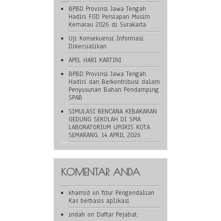
BPBD Provinsi Jawa Tengah
Hadiri FGD Persiapan Musim
Kemarau 2026 di Surakarta
Uji Konsekuensi Informasi
Dikecualikan
APEL HARI KARTINI
BPBD Provinsi Jawa Tengah
Hadiri dan Berkontribusi dalam
Penyusunan Bahan Pendamping
SPAB
SIMULASI BENCANA KEBAKARAN
GEDUNG SEKOLAH DI SMA
LABORATORIUM UPGRIS KOTA
SEMARANG, 14 APRIL 2026
KOMENTAR ANDA
khamid
on
fitur Pengendalian
Kas berbasis aplikasi
indah
on
Daftar Pejabat