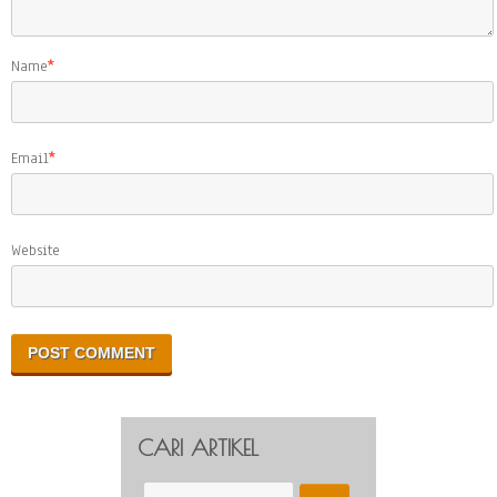
Name
*
Email
*
Website
CARI ARTIKEL