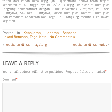
telfon dari Bidan Desa Jejeg (Ibu Hj.Mahfiroh), bahwa telah terjadi
kebakaran di Dk. Lingga Jaya RT 02/02 Ds. Jejeg Relawan di Bumijawa
langsung berkoordinasi dengan : TRC Puskesmas Bumijawa, PKH Kec.
Bumijawa, SAR Kec. Bumijawa, Polsek Bumijawa, Koramil Bumijawa
dan Pemadam Kebakaran Kab. Tegal lalu langsung meluncur ke lokasi
kejadian.
Posted in
Kebakaran
,
Laporan Bencana
,
Lokasi Bencana
,
Tegal Kota
|
No Comments »
«
kebakaran di kab. magelang
kebakaran di kab kudus
»
LEAVE A REPLY
Your email address will not be published.
Required fields are marked
*
Comment
*