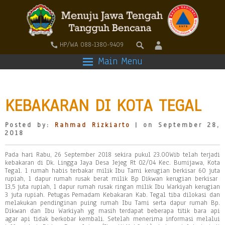
HP/WA 088-1380-9409
Main Menu
KEBAKARAN DI KOTA TEGAL
Posted by:
Rahmad Rizkiarto
| on September 28,
2018
Pada hari Rabu, 26 September 2018 sekira pukul 23.00Wib telah terjadi
kebakaran di Dk. Lingga Jaya Desa Jejeg Rt 02/04 Kec. Bumijawa, Kota
Tegal. 1 rumah habis terbakar milik Ibu Tami kerugian berkisar 60 juta
rupiah, 1 dapur rumah rusak berat milik Bp Dikwan kerugian berkisar
13,5 juta rupiah, 1 dapur rumah rusak ringan milik Ibu Warkiyah kerugian
3 juta rupiah. Petugas Pemadam Kebakaran Kab. Tegal tiba dilokasi dan
melakukan pendinginan puing rumah Ibu Tami serta dapur rumah Bp.
Dikwan dan Ibu Warkiyah yg masih terdapat beberapa titik bara api
agar api tidak berkobar kembali. Setelah menerima informasi melalui