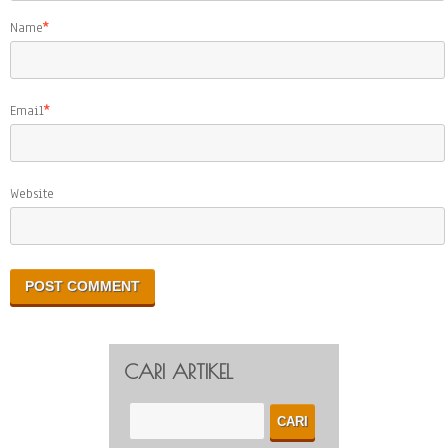
Name
*
Email
*
Website
CARI ARTIKEL