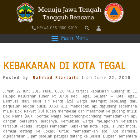
HP/WA 088-1380-9409
Main Menu
KEBAKARAN DI KOTA TEGAL
Posted by:
Rahmad Rizkiarto
| on June 22, 2018
Jumat, 22 Juni 2018 Pukul 05.20 WIB terjadi kebakaran Gudang di Jl.
Palopo Kelurahan Tunon Rt 01/01 Kec. Tegal Selatan – Kota Tegal.
Bermula dari saksi a.n Rendi (25) warga setempat sepulang dari
berjualan sekitar pukul 03.50 WIB. mendapati api digudang sederhana
milik Bpk. Rakyat (70) sudah membesar dan merambat ke gudang milik
Bpk Warna (60) . Sontak warga berbondong-bondong memadamkan api
dengan peralatan seadanya, kemudian warga melaporkan kejadian
tersebut kepada Petugas Pemadam Kebakaran Kota Tegal. 1 unit mobil
damkar datang ke lokasi untuk memadamkan api. Api berhasil
dipadamkan 1 jam setelah petugas datang ke lokasi. Dugaan sementara