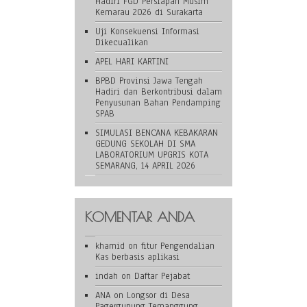
Hadiri FGD Persiapan Musim
Kemarau 2026 di Surakarta
Uji Konsekuensi Informasi
Dikecualikan
APEL HARI KARTINI
BPBD Provinsi Jawa Tengah
Hadiri dan Berkontribusi dalam
Penyusunan Bahan Pendamping
SPAB
SIMULASI BENCANA KEBAKARAN
GEDUNG SEKOLAH DI SMA
LABORATORIUM UPGRIS KOTA
SEMARANG, 14 APRIL 2026
KOMENTAR ANDA
khamid
on
fitur Pengendalian
Kas berbasis aplikasi
indah
on
Daftar Pejabat
ANA
on
Longsor di Desa
Pagergunung Temanggung