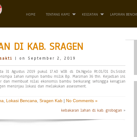
HOME
TENTANG KAMI
KEGIATAN
LAPORAN BENCA
N DI KAB. SRAGEN
sakti
| on September 2, 2019
a 31 Agustus 2019 pukul 17.40 WIB di Dk.Ngelo Rt.01/01 Ds.Sribit
menimpa lahan rumpun bambu milik Bp. Mariman 36 thn. Kejadian ini
r dan membuat nilai ekonomis bambu berkurang sehingga kerugian
agen meninjau lokasi dan melakukan assessment.
na
,
Lokasi Bencana
,
Sragen Kab
|
No Comments »
kebakaran lahan di kab. grobogan
»