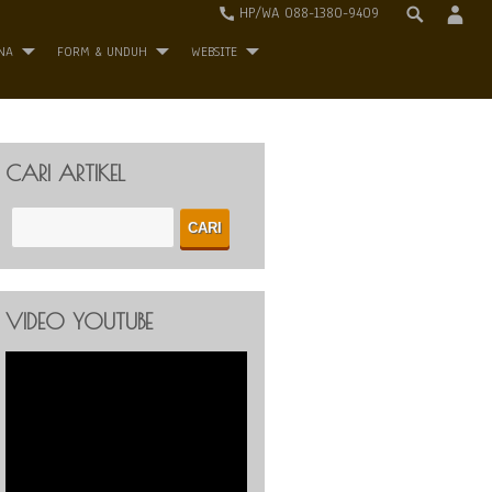
HP/WA 088-1380-9409
NA
FORM & UNDUH
WEBSITE
CARI ARTIKEL
VIDEO YOUTUBE