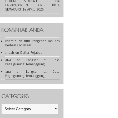
GEDUNG SEKOLAH DI SMA
LABORATORIUM UPGRIS KOTA
SEMARANG, 14 APRIL 2026
KOMENTAR ANDA
khamid
on
fitur Pengendalian Kas
berbasis aplikasi
indah
on
Daftar Pejabat
ANA
on
Longsor di Desa
Pagergunung Temanggung
ana
on
Longsor di Desa
Pagergunung Temanggung
CATEGORIES
Categories