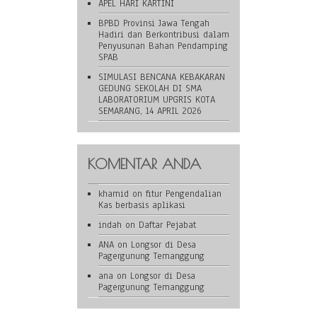
APEL HARI KARTINI
BPBD Provinsi Jawa Tengah
Hadiri dan Berkontribusi dalam
Penyusunan Bahan Pendamping
SPAB
SIMULASI BENCANA KEBAKARAN
GEDUNG SEKOLAH DI SMA
LABORATORIUM UPGRIS KOTA
SEMARANG, 14 APRIL 2026
KOMENTAR ANDA
khamid
on
fitur Pengendalian
Kas berbasis aplikasi
indah
on
Daftar Pejabat
ANA
on
Longsor di Desa
Pagergunung Temanggung
ana
on
Longsor di Desa
Pagergunung Temanggung