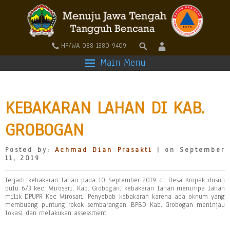
HP/WA 088-1380-9409
Main Menu
KEBAKARAN LAHAN DI KAB.
GROBOGAN
Posted by:
Achmad Dian Prasakti
| on September
11, 2019
Terjadi kebakaran lahan pada 10 September 2019 di Desa Kropak dusun
bulu 6/3 kec. Wirosari, Kab. Grobogan. kebakaran lahan menimpa lahan
milik DPUPR Kec Wirosari. Penyebab kebakaran karena ada oknum yang
membuang puntung rokok sembarangan. BPBD Kab. Grobogan meninjau
lokasi dan melakukan assessment