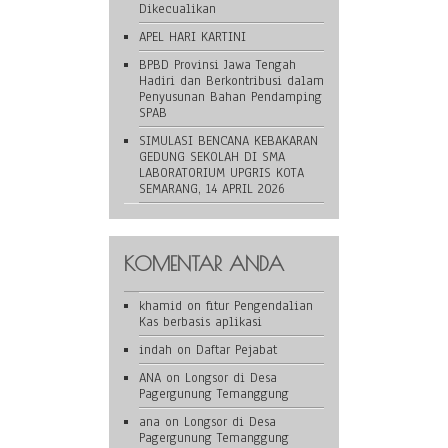
Dikecualikan
APEL HARI KARTINI
BPBD Provinsi Jawa Tengah
Hadiri dan Berkontribusi dalam
Penyusunan Bahan Pendamping
SPAB
SIMULASI BENCANA KEBAKARAN
GEDUNG SEKOLAH DI SMA
LABORATORIUM UPGRIS KOTA
SEMARANG, 14 APRIL 2026
KOMENTAR ANDA
khamid
on
fitur Pengendalian
Kas berbasis aplikasi
indah
on
Daftar Pejabat
ANA
on
Longsor di Desa
Pagergunung Temanggung
ana
on
Longsor di Desa
Pagergunung Temanggung