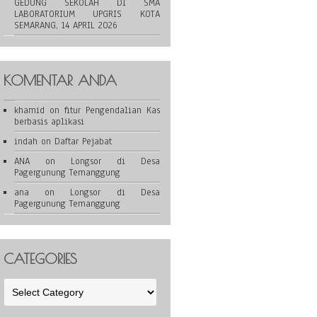
GEDUNG SEKOLAH DI SMA
LABORATORIUM UPGRIS KOTA
SEMARANG, 14 APRIL 2026
KOMENTAR ANDA
khamid
on
fitur Pengendalian Kas
berbasis aplikasi
indah
on
Daftar Pejabat
ANA
on
Longsor di Desa
Pagergunung Temanggung
ana
on
Longsor di Desa
Pagergunung Temanggung
CATEGORIES
Categories