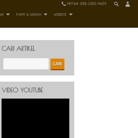
HP/WA 088-1380-9409
NA
FORM & UNDUH
WEBSITE
CARI ARTIKEL
VIDEO YOUTUBE