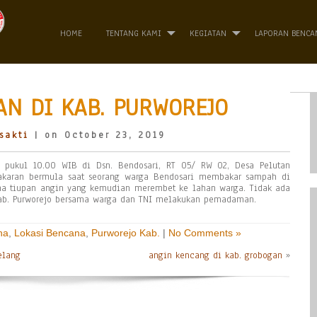
HOME
TENTANG KAMI
KEGIATAN
LAPORAN BENCA
N DI KAB. PURWOREJO
sakti
| on October 23, 2019
 pukul 10.00 WIB di Dsn. Bendosari, RT 05/ RW 02, Desa Pelutan
akaran bermula saat seorang warga Bendosari membakar sampah di
a tiupan angin yang kemudian merembet ke lahan warga. Tidak ada
Kab. Purworejo bersama warga dan TNI melakukan pemadaman.
na
,
Lokasi Bencana
,
Purworejo Kab.
|
No Comments »
elang
angin kencang di kab. grobogan
»