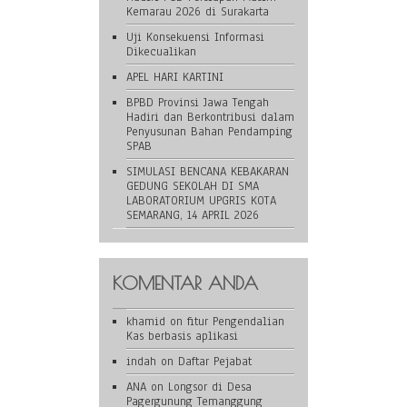
Kemarau 2026 di Surakarta
Uji Konsekuensi Informasi
Dikecualikan
APEL HARI KARTINI
BPBD Provinsi Jawa Tengah
Hadiri dan Berkontribusi dalam
Penyusunan Bahan Pendamping
SPAB
SIMULASI BENCANA KEBAKARAN
GEDUNG SEKOLAH DI SMA
LABORATORIUM UPGRIS KOTA
SEMARANG, 14 APRIL 2026
KOMENTAR ANDA
khamid
on
fitur Pengendalian
Kas berbasis aplikasi
indah
on
Daftar Pejabat
ANA
on
Longsor di Desa
Pagergunung Temanggung