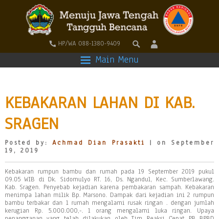
HP/WA 088-1380-9409
Main Menu
KEBAKARAN LAHAN DI KAB.
SRAGEN
Posted by:
Achmad Dian Prasakti
| on September
19, 2019
Kebakaran rumpun bambu dan rumah pada 19 September 2019 pukul
09.05 WIB di Dk. Sidomulyo RT. 16, Ds. Ngandul, Kec. Sumberlawang.
Kab. Sragen. Penyebab kejadian karena pembakaran sampah. Kebakaran
menimpa lahan milik Bp. Marsono. Dampak dari kejadian ini 2 rumpun
bambu terbakar dan 1 rumah mengalami rusak ringan . dengan jumlah
kerugian Rp. 5.000.000,-. 1 orang mengalami luka ringan. Upaya
penangganan yang telah dilakukan oleh Tim Reaksi Cepat PB BPBD