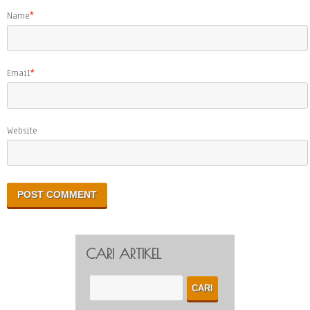
Name
*
Email
*
Website
CARI ARTIKEL