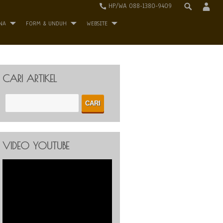
HP/WA 088-1380-9409
NA
FORM & UNDUH
WEBSITE
CARI ARTIKEL
VIDEO YOUTUBE