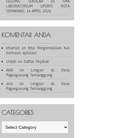
GEDUNG SEKOLAH DI SMA
LABORATORIUM UPGRIS KOTA
SEMARANG, 14 APRIL 2026
KOMENTAR ANDA
khamid
on
fitur Pengendalian Kas
berbasis aplikasi
indah
on
Daftar Pejabat
ANA
on
Longsor di Desa
Pagergunung Temanggung
ana
on
Longsor di Desa
Pagergunung Temanggung
CATEGORIES
Categories