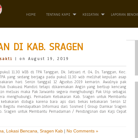
HOME
TENTANG KAMI
KEGIATAN
LAPORAN BENCA
N DI KAB. SRAGEN
sakti
| on August 19, 2019
ukul 11.30 WIB di TPA Tanggan, Dk. Jatisari rt. 04, Ds. Tanggan, Kec.
s TPA yang sedang berjaga pada pukul 11.30 wib melihat kepulan asap
bakaran hari Senin tanggal 12 Agustus 2019 kemarin. Awalnya pak
uk Evakuasi Mandiri tetapi dikarenakan Angin yang bertiup kencang
in meluas maka Pak Jarwanto segera menghubungi Pak Urip sebagai
gera menghubungi. Pemadam Kebakaran Kab. Sragen untuk Membantu
kebakaran diduga karena bara api dari bekas kebakaran Senin 12
en Begitu mendapatkan Informasi dari Sosmed ( Group Damkar Sragen
b. Sragen untuk Membantu Pemadaman / Pendinginan dan Kaji Cepat
na
,
Lokasi Bencana
,
Sragen Kab
|
No Comments »