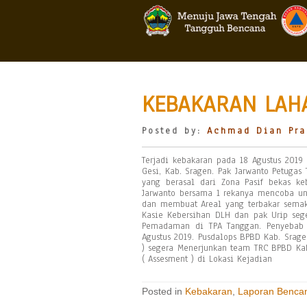
KEBAKARAN LAHA
Posted by:
Achmad Dian Pra
Terjadi kebakaran pada 18 Agustus 2019 p
Gesi, Kab. Sragen. Pak Jarwanto Petuga
yang berasal dari Zona Pasif bekas ke
Jarwanto bersama 1 rekanya mencoba unt
dan membuat Areal yang terbakar semak
Kasie Kebersihan DLH dan pak Urip se
Pemadaman di TPA Tanggan. Penyebab 
Agustus 2019. Pusdalops BPBD Kab. Srag
) segera Menerjunkan team TRC BPBD Ka
( Assesment ) di Lokasi Kejadian
Posted in
Kebakaran
,
Laporan Benca