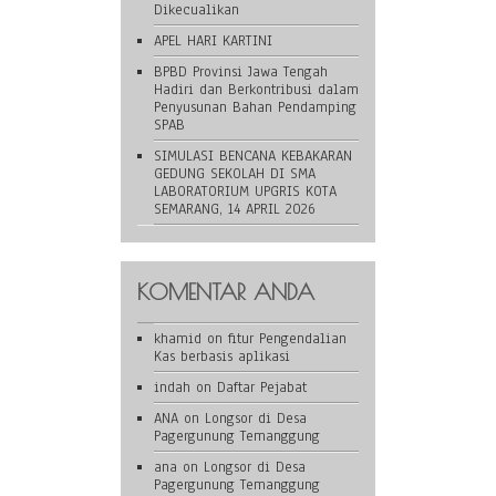
Dikecualikan
APEL HARI KARTINI
BPBD Provinsi Jawa Tengah
Hadiri dan Berkontribusi dalam
Penyusunan Bahan Pendamping
SPAB
SIMULASI BENCANA KEBAKARAN
GEDUNG SEKOLAH DI SMA
LABORATORIUM UPGRIS KOTA
SEMARANG, 14 APRIL 2026
KOMENTAR ANDA
khamid
on
fitur Pengendalian
Kas berbasis aplikasi
indah
on
Daftar Pejabat
ANA
on
Longsor di Desa
Pagergunung Temanggung
ana
on
Longsor di Desa
Pagergunung Temanggung