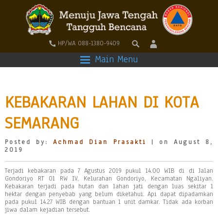
HP/WA 088-1380-9409
Main Menu
KEBAKARAN LAHAN DI KOTA
SEMARANG
Posted by:
Achmad Dian Prasakti
| on August 8,
2019
Terjadi kebakaran pada 7 Agustus 2019 pukul 14.00 WIB di di Jalan
Gondoriyo RT 01 RW IV, Kelurahan Gondoriyo, Kecamatan Ngaliyan.
Kebakaran terjadi pada hutan dan lahan jati dengan luas sekitar 1
hektar dengan penyebab yang belum diketahui. Api dapat dipadamkan
pada pukul 14.27 WIB dengan bantuan 1 unit damkar. Tidak ada korban
jiwa dalam kejadian tersebut.