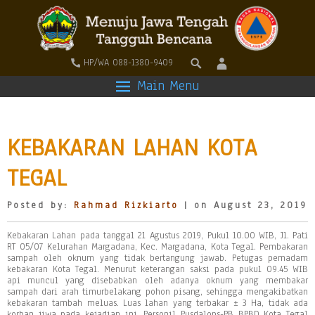
HP/WA 088-1380-9409
Main Menu
KEBAKARAN LAHAN KOTA
TEGAL
Posted by:
Rahmad Rizkiarto
| on August 23, 2019
Kebakaran Lahan pada tanggal 21 Agustus 2019, Pukul 10.00 WIB, Jl. Pati
RT 05/07 Kelurahan Margadana, Kec. Margadana, Kota Tegal. Pembakaran
sampah oleh oknum yang tidak bertangung jawab. Petugas pemadam
kebakaran Kota Tegal. Menurut keterangan saksi pada pukul 09.45 WIB
api muncul yang disebabkan oleh adanya oknum yang membakar
sampah dari arah timurbelakang pohon pisang, sehingga mengakibatkan
kebakaran tambah meluas. Luas lahan yang terbakar ± 3 Ha, tidak ada
korban jiwa pada kejadian ini. Personil Pusdalops-PB BPBD Kota Tegal