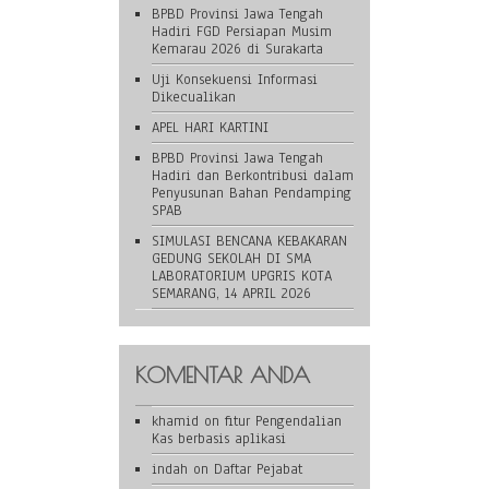
BPBD Provinsi Jawa Tengah
Hadiri FGD Persiapan Musim
Kemarau 2026 di Surakarta
Uji Konsekuensi Informasi
Dikecualikan
APEL HARI KARTINI
BPBD Provinsi Jawa Tengah
Hadiri dan Berkontribusi dalam
Penyusunan Bahan Pendamping
SPAB
SIMULASI BENCANA KEBAKARAN
GEDUNG SEKOLAH DI SMA
LABORATORIUM UPGRIS KOTA
SEMARANG, 14 APRIL 2026
KOMENTAR ANDA
khamid
on
fitur Pengendalian
Kas berbasis aplikasi
indah
on
Daftar Pejabat