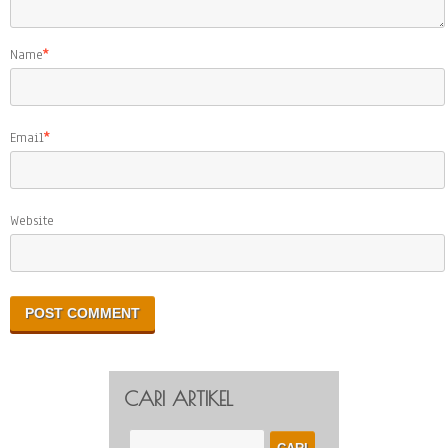
Name
*
Email
*
Website
CARI ARTIKEL