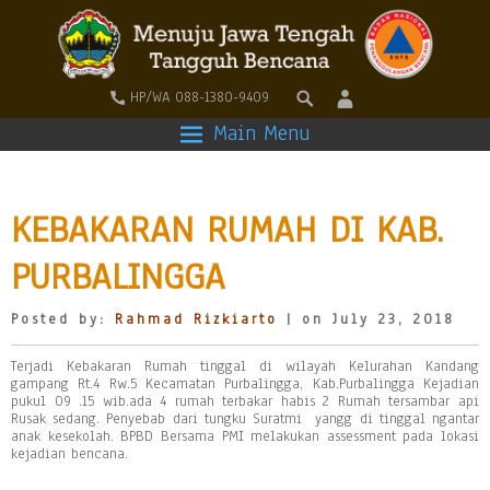
HP/WA 088-1380-9409
Main Menu
KEBAKARAN RUMAH DI KAB.
PURBALINGGA
Posted by:
Rahmad Rizkiarto
| on July 23, 2018
Terjadi Kebakaran Rumah tinggal di wilayah Kelurahan Kandang
gampang Rt.4 Rw.5 Kecamatan Purbalingga, Kab.Purbalingga Kejadian
pukul 09 .15 wib.ada 4 rumah terbakar habis 2 Rumah tersambar api
Rusak sedang. Penyebab dari tungku Suratmi yangg di tinggal ngantar
anak kesekolah. BPBD Bersama PMI melakukan assessment pada lokasi
kejadian bencana.