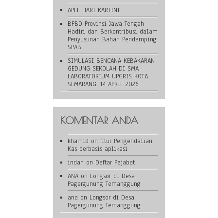
APEL HARI KARTINI
BPBD Provinsi Jawa Tengah
Hadiri dan Berkontribusi dalam
Penyusunan Bahan Pendamping
SPAB
SIMULASI BENCANA KEBAKARAN
GEDUNG SEKOLAH DI SMA
LABORATORIUM UPGRIS KOTA
SEMARANG, 14 APRIL 2026
KOMENTAR ANDA
khamid
on
fitur Pengendalian
Kas berbasis aplikasi
indah
on
Daftar Pejabat
ANA
on
Longsor di Desa
Pagergunung Temanggung
ana
on
Longsor di Desa
Pagergunung Temanggung