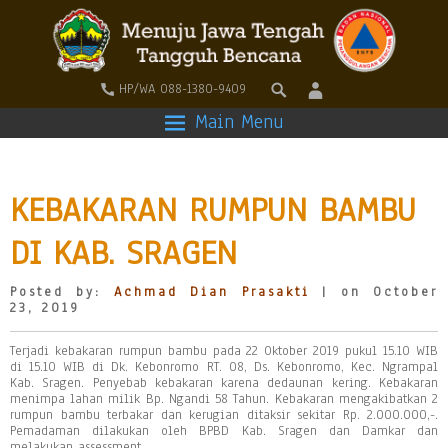
HP/WA 088-1380-9409
Main Menu
KEBAKARAN RUMPUN BAMBU
DI KAB. SRAGEN
Posted by:
Achmad Dian Prasakti
| on October
23, 2019
Terjadi kebakaran rumpun bambu pada 22 Oktober 2019 pukul 15.10 WIB
di 15.10 WIB di Dk. Kebonromo RT. 08, Ds. Kebonromo, Kec. Ngrampal
Kab. Sragen. Penyebab kebakaran karena dedaunan kering. Kebakaran
menimpa lahan milik Bp. Ngandi 58 Tahun. Kebakaran mengakibatkan 2
rumpun bambu terbakar dan kerugian ditaksir sekitar Rp. 2.000.000,-.
Pemadaman dilakukan oleh BPBD Kab. Sragen dan Damkar dan
melakukan assessment.