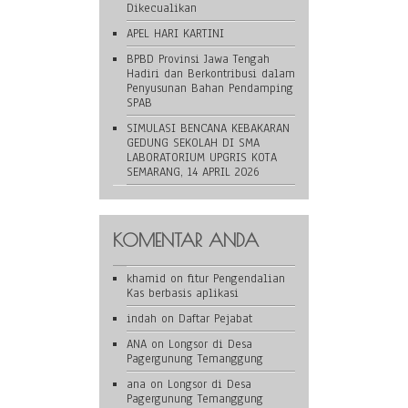
Dikecualikan
APEL HARI KARTINI
BPBD Provinsi Jawa Tengah
Hadiri dan Berkontribusi dalam
Penyusunan Bahan Pendamping
SPAB
SIMULASI BENCANA KEBAKARAN
GEDUNG SEKOLAH DI SMA
LABORATORIUM UPGRIS KOTA
SEMARANG, 14 APRIL 2026
KOMENTAR ANDA
khamid
on
fitur Pengendalian
Kas berbasis aplikasi
indah
on
Daftar Pejabat
ANA
on
Longsor di Desa
Pagergunung Temanggung
ana
on
Longsor di Desa
Pagergunung Temanggung