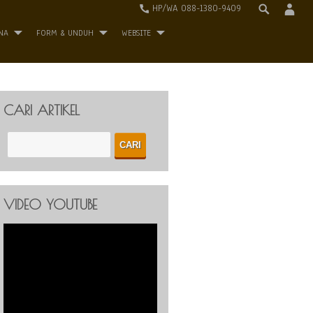
HP/WA 088-1380-9409
NA
FORM & UNDUH
WEBSITE
CARI ARTIKEL
VIDEO YOUTUBE