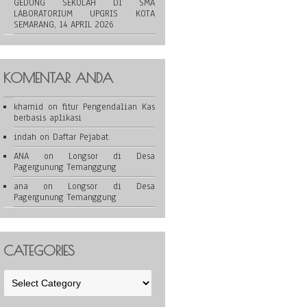
GEDUNG SEKOLAH DI SMA
LABORATORIUM UPGRIS KOTA
SEMARANG, 14 APRIL 2026
KOMENTAR ANDA
khamid
on
fitur Pengendalian Kas
berbasis aplikasi
indah
on
Daftar Pejabat
ANA
on
Longsor di Desa
Pagergunung Temanggung
ana
on
Longsor di Desa
Pagergunung Temanggung
CATEGORIES
Categories