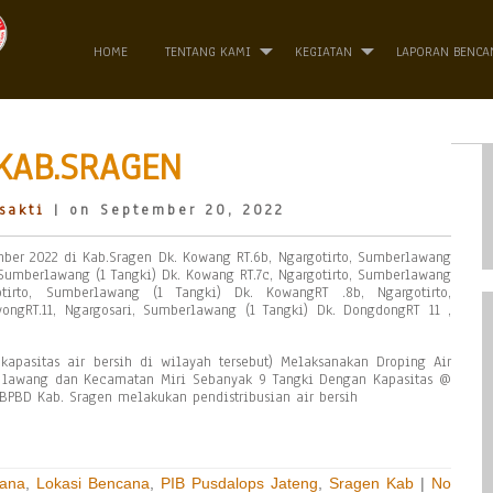
HOME
TENTANG KAMI
KEGIATAN
LAPORAN BENCA
KAB.SRAGEN
sakti
| on September 20, 2022
mber 2022 di Kab.Sragen Dk. Kowang RT.6b, Ngargotirto, Sumberlawang
, Sumberlawang (1 Tangki) Dk. Kowang RT.7c, Ngargotirto, Sumberlawang
tirto, Sumberlawang (1 Tangki) Dk. KowangRT .8b, Ngargotirto,
ongRT.11, Ngargosari, Sumberlawang (1 Tangki) Dk. DongdongRT 11 ,
pasitas air bersih di wilayah tersebut) Melaksanakan Droping Air
 lawang dan Kecamatan Miri Sebanyak 9 Tangki Dengan Kapasitas @
 BPBD Kab. Sragen melakukan pendistribusian air bersih
ana
,
Lokasi Bencana
,
PIB Pusdalops Jateng
,
Sragen Kab
|
No