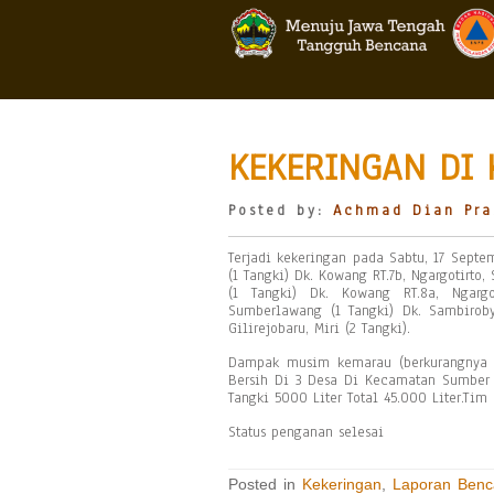
KEKERINGAN DI 
Posted by:
Achmad Dian Pra
Terjadi kekeringan pada Sabtu, 17 Septe
(1 Tangki) Dk. Kowang RT.7b, Ngargotirto
(1 Tangki) Dk. Kowang RT.8a, Ngargo
Sumberlawang (1 Tangki) Dk. Sambiroby
Gilirejobaru, Miri (2 Tangki).
Dampak musim kemarau (berkurangnya ka
Bersih Di 3 Desa Di Kecamatan Sumber
Tangki 5000 Liter Total 45.000 Liter.Tim
Status penganan selesai
Posted in
Kekeringan
,
Laporan Benc