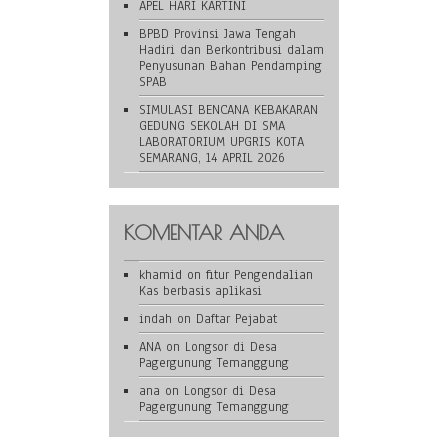
APEL HARI KARTINI
BPBD Provinsi Jawa Tengah
Hadiri dan Berkontribusi dalam
Penyusunan Bahan Pendamping
SPAB
SIMULASI BENCANA KEBAKARAN
GEDUNG SEKOLAH DI SMA
LABORATORIUM UPGRIS KOTA
SEMARANG, 14 APRIL 2026
KOMENTAR ANDA
khamid
on
fitur Pengendalian
Kas berbasis aplikasi
indah
on
Daftar Pejabat
ANA
on
Longsor di Desa
Pagergunung Temanggung
ana
on
Longsor di Desa
Pagergunung Temanggung