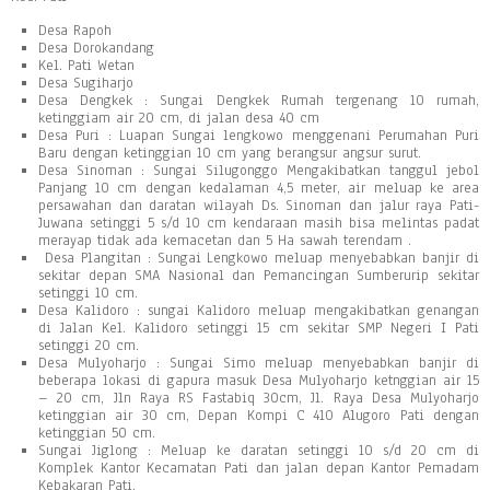
Desa Rapoh
Desa Dorokandang
Kel. Pati Wetan
Desa Sugiharjo
Desa Dengkek : Sungai Dengkek Rumah tergenang 10 rumah,
ketinggiam air 20 cm, di jalan desa 40 cm
Desa Puri : Luapan Sungai lengkowo menggenani Perumahan Puri
Baru dengan ketinggian 10 cm yang berangsur angsur surut.
Desa Sinoman : Sungai Silugonggo Mengakibatkan tanggul jebol
Panjang 10 cm dengan kedalaman 4,5 meter, air meluap ke area
persawahan dan daratan wilayah Ds. Sinoman dan jalur raya Pati-
Juwana setinggi 5 s/d 10 cm kendaraan masih bisa melintas padat
merayap tidak ada kemacetan dan 5 Ha sawah terendam .
Desa Plangitan : Sungai Lengkowo meluap menyebabkan banjir di
sekitar depan SMA Nasional dan Pemancingan Sumberurip sekitar
setinggi 10 cm.
Desa Kalidoro : sungai Kalidoro meluap mengakibatkan genangan
di Jalan Kel. Kalidoro setinggi 15 cm sekitar SMP Negeri I Pati
setinggi 20 cm.
Desa Mulyoharjo : Sungai Simo meluap menyebabkan banjir di
beberapa lokasi di gapura masuk Desa Mulyoharjo ketnggian air 15
– 20 cm, Jln Raya RS Fastabiq 30cm, Jl. Raya Desa Mulyoharjo
ketinggian air 30 cm, Depan Kompi C 410 Alugoro Pati dengan
ketinggian 50 cm.
Sungai Jiglong : Meluap ke daratan setinggi 10 s/d 20 cm di
Komplek Kantor Kecamatan Pati dan jalan depan Kantor Pemadam
Kebakaran Pati.