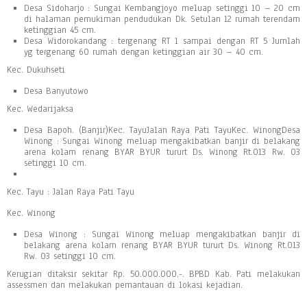
Desa Sidoharjo : Sungai Kembangjoyo meluap setinggi 10 – 20 cm
di halaman pemukiman pendudukan Dk. Setulan 12 rumah terendam
ketinggian 45 cm.
Desa Widorokandang : tergenang RT 1 sampai dengan RT 5 Jumlah
yg tergenang 60 rumah dengan ketinggian air 30 – 40 cm.
Kec. Dukuhseti
Desa Banyutowo
Kec. Wedarijaksa
Desa Bapoh. (Banjir)Kec. TayuJalan Raya Pati TayuKec. WinongDesa
Winong : Sungai Winong meluap mengakibatkan banjir di belakang
arena kolam renang BYAR BYUR tururt Ds. Winong Rt.013 Rw. 03
setinggi 10 cm.
Kec. Tayu : Jalan Raya Pati Tayu
Kec. Winong
Desa Winong : Sungai Winong meluap mengakibatkan banjir di
belakang arena kolam renang BYAR BYUR tururt Ds. Winong Rt.013
Rw. 03 setinggi 10 cm.
Kerugian ditaksir sekitar Rp. 50.000.000,-. BPBD Kab. Pati melakukan
assessmen dan melakukan pemantauan di lokasi kejadian.