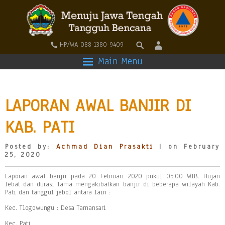
HP/WA 088-1380-9409
Main Menu
LAPORAN AWAL BANJIR DI
KAB. PATI
Posted by:
Achmad Dian Prasakti
| on February
25, 2020
Laporan awal banjir pada 20 Februari 2020 pukul 05.00 WIB. Hujan
lebat dan durasi lama mengakibatkan banjir di beberapa wilayah Kab.
Pati dan tanggul jebol antara lain :
Kec. Tlogowungu : Desa Tamansari
Kec. Pati