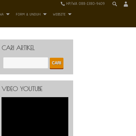
HP/WA 088-1380-9409
NA
FORM & UNDUH
WEBSITE
CARI ARTIKEL
VIDEO YOUTUBE