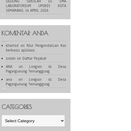
GEDUNG SEKOLAH DI SMA
LABORATORIUM UPGRIS KOTA
SEMARANG, 14 APRIL 2026
KOMENTAR ANDA
khamid
on
fitur Pengendalian Kas
berbasis aplikasi
indah
on
Daftar Pejabat
ANA
on
Longsor di Desa
Pagergunung Temanggung
ana
on
Longsor di Desa
Pagergunung Temanggung
CATEGORIES
Categories