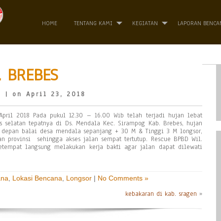
HOME
TENTANG KAMI
KEGIATAN
LAPORAN BENCA
. BREBES
o
| on April 23, 2018
April 2018 Pada pukul 12.30 – 16.00 Wib telah terjadi hujan lebat
es selatan tepatnya di Ds. Mendala Kec. Sirampog Kab. Brebes, hujan
depan balai desa mendala sepanjang + 30 M & Tinggi 3 M longsor,
n provinsi sehingga akses jalan sempat tertutup. Rescue BPBD Wil.
etempat langsung melakukan kerja bakti agar jalan dapat dilewati
ana
,
Lokasi Bencana
,
Longsor
|
No Comments »
kebakaran di kab. sragen
»