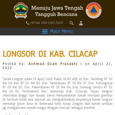
HP/WA 088-1380-9409
Main Menu
LONGSOR DI KAB. CILACAP
Posted by:
Achmad Dian Prasakti
| on April 21,
2022
Tanah Longsor pada 19 April 2022 Pukul 18.30 WIB di Dsn. Tambleg RT 03
RW 06 dan RT 02 RW 05, Dsn. Tambaksari RT 01 RW 07, Dsn. Kubangreja
RT 03 RW 02, Dsn. Pakembaran RT 01 RW 04, Dsn. Gunung Geulis RT 02
RW 10 Ds. Tambaksari Kec. Wanareja Kab. Cilacap. Hujan dengan
intensitas tinggi dan durasi lama menyebabkan tanah menjadi gembur
di tambah tidak ada saluran air mengakibatkan terjadinya tanah longsor
menutup jalan desa di beberapa titik, turap longsor dan tanah amblas
yg mengancam rumah warga dengan rincian sebagai berikut: