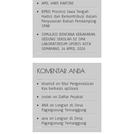
APEL HARI KARTINI
BPBD Provinsi Jawa Tengah
Hadiri dan Berkontribusi dalam
Penyusunan Bahan Pendamping
SPAB
SIMULASI BENCANA KEBAKARAN
GEDUNG SEKOLAH DI SMA
LABORATORIUM UPGRIS KOTA
SEMARANG, 14 APRIL 2026
KOMENTAR ANDA
khamid
on
fitur Pengendalian
Kas berbasis aplikasi
indah
on
Daftar Pejabat
ANA
on
Longsor di Desa
Pagergunung Temanggung
ana
on
Longsor di Desa
Pagergunung Temanggung