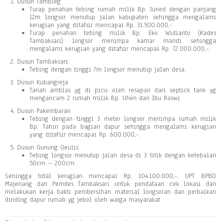
Dusun Tambleg
Turap penahan tebing rumah milik Bp. Juned dengan panjang
12m longsor menutup jalan kabupaten sehingga mengalami
kerugian yang ditafsir mencapai Rp. 31.500.000,-
Turap penahan tebing milik Bp. Eko Widianto (Kades
Tambaksari) longsor menimpa kamar mandi sehingga
mengalami kerugian yang ditafsir mencapai Rp. 72.000.000,-.
Dusun Tambaksari
Tebing dengan tinggi 7m longsor menutup jalan desa.
Dusun Kubangreja
Tanah amblas yg di picu oleh resapan dari septick tank yg
mengancam 2 rumah milik Bp. Uhen dan Ibu Raswi
Dusun Pakembaran
Tebing dengan tinggi 3 meter longsor menimpa rumah milik
Bp. Tahin pada bagian dapur sehingga mengalami kerugian
yang ditafsir mencapai Rp. 600.000,-.
Dusun Gunung Geulis
Tebing longsor menutup jalan desa di 3 titik dengan ketebalan
50cm – 200cm
Sehingga total kerugian mencapai Rp. 104.100.000,-. UPT BPBD
Majenang dan Pemdes Tambaksari untuk pendataan cek lokasi dan
melakukan kerja bakti pembersihan material longsoran dan perbaikan
dinding dapur rumab yg jebol oleh warga masyarakat