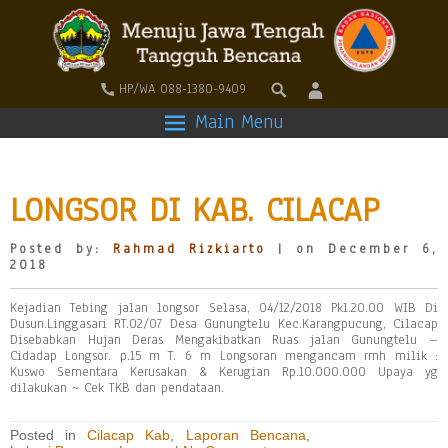
HP/WA 088-1380-9409
Main Menu
LONGSOR DI KAB. CILACAP
Posted by:
Rahmad Rizkiarto
| on December 6,
2018
Kejadian Tebing jalan longsor Selasa, 04/12/2018 Pkl.20.00 WIB Di
Dusun.Linggasari RT.02/07 Desa Gunungtelu Kec.Karangpucung, Cilacap
Disebabkan Hujan Deras Mengakibatkan Ruas jalan Gunungtelu –
Cidadap Longsor. p.15 m T. 6 m Longsoran mengancam rmh milik :
Kuswo Sementara Kerusakan & Kerugian Rp.10.000.000 Upaya yg
dilakukan ~ Cek TKB dan pendataan.
Posted in
Cilacap Kab
,
Laporan Bencana
,