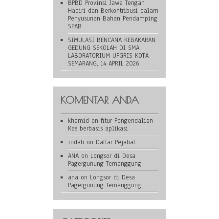
BPBD Provinsi Jawa Tengah
Hadiri dan Berkontribusi dalam
Penyusunan Bahan Pendamping
SPAB
SIMULASI BENCANA KEBAKARAN
GEDUNG SEKOLAH DI SMA
LABORATORIUM UPGRIS KOTA
SEMARANG, 14 APRIL 2026
KOMENTAR ANDA
khamid
on
fitur Pengendalian
Kas berbasis aplikasi
indah
on
Daftar Pejabat
ANA
on
Longsor di Desa
Pagergunung Temanggung
ana
on
Longsor di Desa
Pagergunung Temanggung