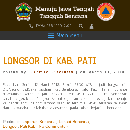
HP/WA 088-1380-9409
Main Menu
LONGSOR DI KAB. PATI
Posted by:
Rahmad Rizkiarto
| on March 13, 2018
Pada hari Senin, 12 Maret 2018, Pukul. 23.30 WIB terjadi longsor di
Dk.Posono Ds.Klakahkasihan Kec.Gembong, kab. Pati. Tanah Longsor
disebabkan karena hujan dengan intensitas tinggi dan menyebabkan
tanah bergerak dan longsor. Akibat kejadian tersebut akses jalan menuju
ke pabrik Kopi Jollong sampai saat ini terputus. BPBD Bersama relawan
dan masyarakat melakukan assessment pada lokasi kejadian bencana.
Posted in
Laporan Bencana
,
Lokasi Bencana
,
Longsor
,
Pati Kab
|
No Comments »