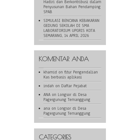
Hadiri dan Berkontribusi dalam
Penyusunan Bahan Pendamping
SPAB
SIMULASI BENCANA KEBAKARAN
GEDUNG SEKOLAH DI SMA
LABORATORIUM UPGRIS KOTA
SEMARANG, 14 APRIL 2026
KOMENTAR ANDA
khamid
on
fitur Pengendalian
Kas berbasis aplikasi
indah
on
Daftar Pejabat
ANA
on
Longsor di Desa
Pagergunung Temanggung
ana
on
Longsor di Desa
Pagergunung Temanggung
CATEGORIES