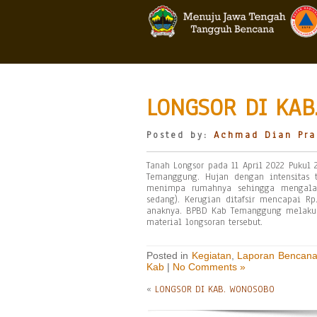
LONGSOR DI KA
Posted by:
Achmad Dian Pra
Tanah Longsor pada 11 April 2022 Pukul
Temanggung. Hujan dengan intensitas 
menimpa rumahnya sehingga mengalam
sedang). Kerugian ditafsir mencapai R
anaknya. BPBD Kab Temanggung melakuk
material longsoran tersebut.
Posted in
Kegiatan
,
Laporan Bencan
Kab
|
No Comments »
«
LONGSOR DI KAB. WONOSOBO