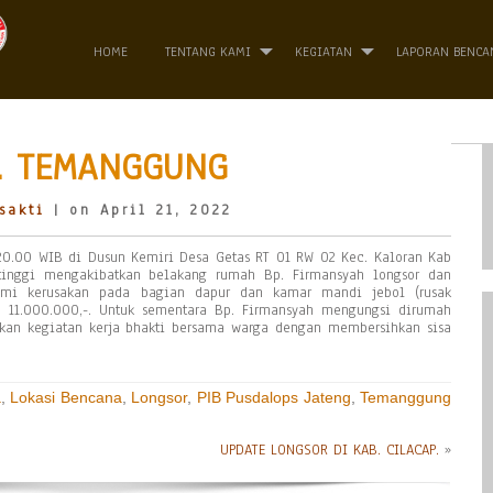
HOME
TENTANG KAMI
KEGIATAN
LAPORAN BENCA
B. TEMANGGUNG
sakti
| on April 21, 2022
 20.00 WIB di Dusun Kemiri Desa Getas RT 01 RW 02 Kec. Kaloran Kab
tinggi mengakibatkan belakang rumah Bp. Firmansyah longsor dan
i kerusakan pada bagian dapur dan kamar mandi jebol (rusak
p. 11.000.000,-. Untuk sementara Bp. Firmansyah mengungsi dirumah
an kegiatan kerja bhakti bersama warga dengan membersihkan sisa
a
,
Lokasi Bencana
,
Longsor
,
PIB Pusdalops Jateng
,
Temanggung
UPDATE LONGSOR DI KAB. CILACAP.
»