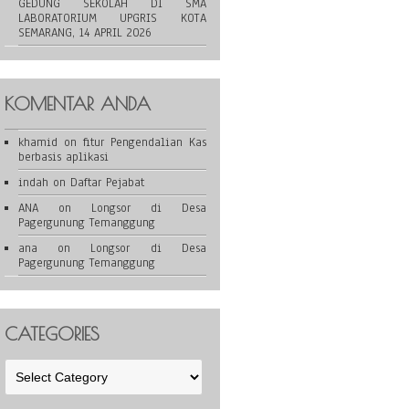
GEDUNG SEKOLAH DI SMA
LABORATORIUM UPGRIS KOTA
SEMARANG, 14 APRIL 2026
KOMENTAR ANDA
khamid
on
fitur Pengendalian Kas
berbasis aplikasi
indah
on
Daftar Pejabat
ANA
on
Longsor di Desa
Pagergunung Temanggung
ana
on
Longsor di Desa
Pagergunung Temanggung
CATEGORIES
Categories