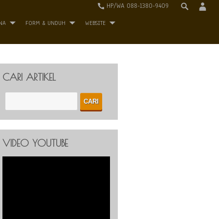
HP/WA 088-1380-9409
NA
FORM & UNDUH
WEBSITE
CARI ARTIKEL
VIDEO YOUTUBE