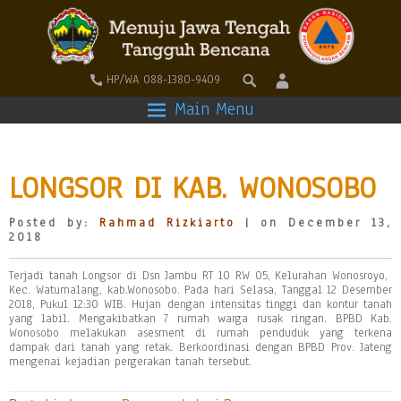
HP/WA 088-1380-9409
Main Menu
LONGSOR DI KAB. WONOSOBO
Posted by:
Rahmad Rizkiarto
| on December 13,
2018
Terjadi tanah Longsor di Dsn Jambu RT 10 RW 05, Kelurahan Wonosroyo,
Kec. Watumalang, kab.Wonosobo. Pada hari Selasa, Tanggal 12 Desember
2018, Pukul 12:30 WIB. Hujan dengan intensitas tinggi dan kontur tanah
yang labil. Mengakibatkan 7 rumah warga rusak ringan. BPBD Kab.
Wonosobo melakukan asesment di rumah penduduk yang terkena
dampak dari tanah yang retak. Berkoordinasi dengan BPBD Prov. Jateng
mengenai kejadian pergerakan tanah tersebut.