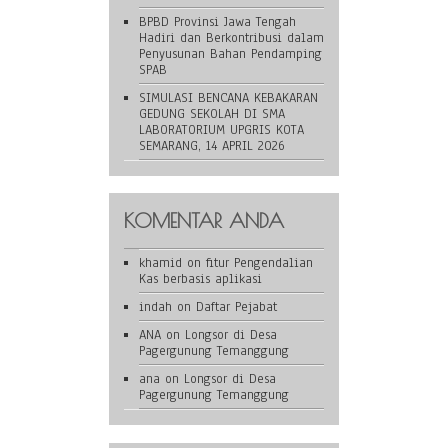
BPBD Provinsi Jawa Tengah
Hadiri dan Berkontribusi dalam
Penyusunan Bahan Pendamping
SPAB
SIMULASI BENCANA KEBAKARAN
GEDUNG SEKOLAH DI SMA
LABORATORIUM UPGRIS KOTA
SEMARANG, 14 APRIL 2026
KOMENTAR ANDA
khamid
on
fitur Pengendalian
Kas berbasis aplikasi
indah
on
Daftar Pejabat
ANA
on
Longsor di Desa
Pagergunung Temanggung
ana
on
Longsor di Desa
Pagergunung Temanggung