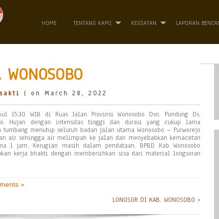
HOME
TENTANG KAMI
KEGIATAN
LAPORAN BENCA
. WONOSOBO
sakti
| on March 28, 2022
kul 15.30 WIB di Ruas Jalan Provinsi Wonosobo Dsn. Pundung Ds.
o. Hujan dengan intensitas tinggi dan durasi yang cukup lama
n tumbang menutup seluruh badan jalan utama Wonosobo – Purworejo
ran air sehingga air melimpah ke jalan dan menyebabkan kemacetan
lama 1 jam. Kerugian masih dalam pendataan. BPBD Kab Wonosobo
kan kerja bhakti dengan membersihkan sisa dari material longsoran
ments »
LONGSOR DI KAB. WONOSOBO
»