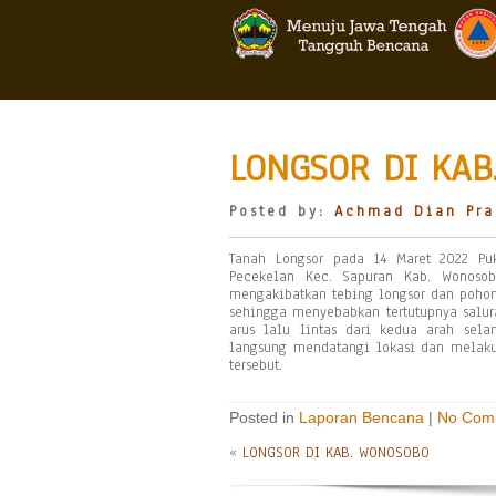
LONGSOR DI KAB
Posted by:
Achmad Dian Pra
Tanah Longsor pada 14 Maret 2022 Pu
Pecekelan Kec. Sapuran Kab. Wonosob
mengakibatkan tebing longsor dan poho
sehingga menyebabkan tertutupnya salu
arus lalu lintas dari kedua arah se
langsung mendatangi lokasi dan melaku
tersebut.
Posted in
Laporan Bencana
|
No Com
«
LONGSOR DI KAB. WONOSOBO