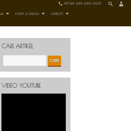
HP/WA 088-1380-9409
NA
FORM & UNDUH
WEBSITE
CARI ARTIKEL
VIDEO YOUTUBE