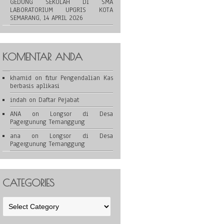
GEDUNG SEKOLAH DI SMA
LABORATORIUM UPGRIS KOTA
SEMARANG, 14 APRIL 2026
KOMENTAR ANDA
khamid
on
fitur Pengendalian Kas
berbasis aplikasi
indah
on
Daftar Pejabat
ANA
on
Longsor di Desa
Pagergunung Temanggung
ana
on
Longsor di Desa
Pagergunung Temanggung
CATEGORIES
Categories