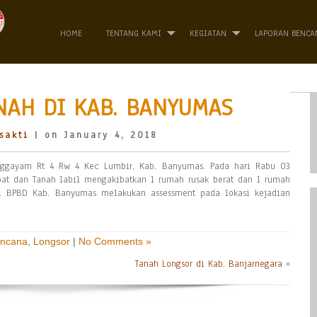
HOME
TENTANG KAMI
KEGIATAN
LAPORAN BENCA
NAH DI KAB. BANYUMAS
sakti
| on January 4, 2018
anggayam Rt 4 Rw 4 Kec Lumbir, Kab. Banyumas. Pada hari Rabu 03
bat dan Tanah labil mengakibatkan 1 rumah rusak berat dan 1 rumah
0. BPBD Kab. Banyumas melakukan assessment pada lokasi kejadian
encana
,
Longsor
|
No Comments »
Tanah Longsor di Kab. Banjarnegara
»