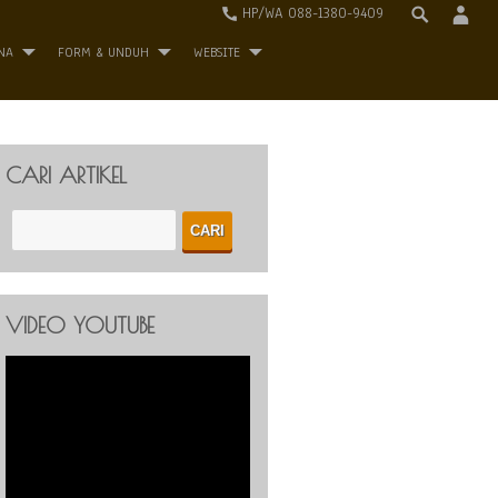
HP/WA 088-1380-9409
NA
FORM & UNDUH
WEBSITE
CARI ARTIKEL
VIDEO YOUTUBE