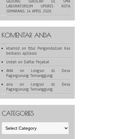
GEDUNG SEKOLAH DI SMA
LABORATORIUM UPGRIS KOTA
SEMARANG, 14 APRIL 2026
KOMENTAR ANDA
khamid
on
fitur Pengendalian Kas
berbasis aplikasi
indah
on
Daftar Pejabat
ANA
on
Longsor di Desa
Pagergunung Temanggung
ana
on
Longsor di Desa
Pagergunung Temanggung
CATEGORIES
Categories