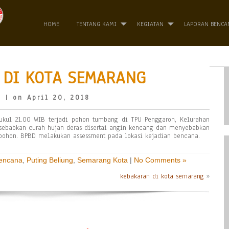
HOME
TENTANG KAMI
KEGIATAN
LAPORAN BENCA
 DI KOTA SEMARANG
o
| on April 20, 2018
pukul 21.00 WIB terjadi pohon tumbang di TPU Penggaron, Kelurahan
sebabkan curah hujan deras disertai angin kencang dan menyebabkan
pohon. BPBD melakukan assessment pada lokasi kejadian bencana.
Bencana
,
Puting Beliung
,
Semarang Kota
|
No Comments »
kebakaran di kota semarang
»