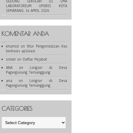
GEDUNG SEKOLAH DI SMA
LABORATORIUM UPGRIS KOTA
SEMARANG, 14 APRIL 2026
KOMENTAR ANDA
khamid
on
fitur Pengendalian Kas
berbasis aplikasi
indah
on
Daftar Pejabat
ANA
on
Longsor di Desa
Pagergunung Temanggung
ana
on
Longsor di Desa
Pagergunung Temanggung
CATEGORIES
Categories