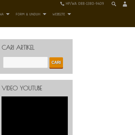
HP/WA 088-1380-9409
NA
FORM & UNDUH
WEBSITE
CARI ARTIKEL
VIDEO YOUTUBE