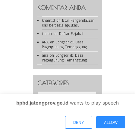
KOMENTAR ANDA
khamid
on
fitur Pengendalian
Kas berbasis aplikasi
indah
on
Daftar Pejabat
ANA
on
Longsor di Desa
Pagergunung Temanggung
ana
on
Longsor di Desa
Pagergunung Temanggung
CATEGORIES
Categories
bpbd.jatengprov.go.id
wants to play speech
BPBD Provinsi Jawa Tengah is proudly powered by
WordPress
DENY
ALLOW