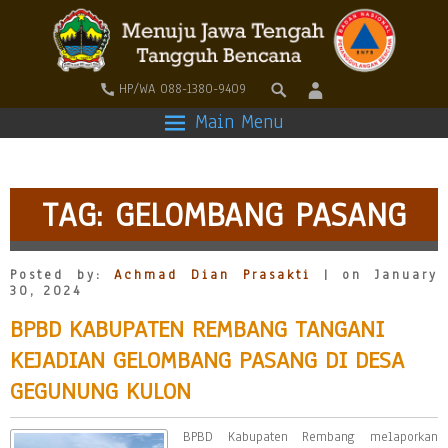
HP/WA 088-1380-9409
Main Menu
TAG:
GELOMBANG PASANG
Posted by:
Achmad Dian Prasakti
| on January
30, 2024
BPBD KABUPATEN REMBANG TANGANI
KEJADIAN GELOMBANG PASANG DI DESA
GEGUNUNG KULON
BPBD Kabupaten Rembang melaporkan