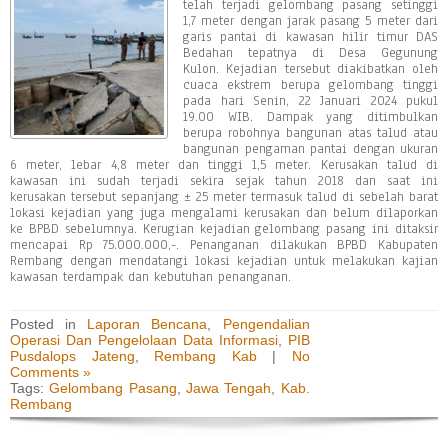
telah terjadi gelombang pasang setinggi
1,7 meter dengan jarak pasang 5 meter dari
garis pantai di kawasan hilir timur DAS
Bedahan tepatnya di Desa Gegunung
Kulon. Kejadian tersebut diakibatkan oleh
cuaca ekstrem berupa gelombang tinggi
pada hari Senin, 22 Januari 2024 pukul
19.00 WIB. Dampak yang ditimbulkan
berupa robohnya bangunan atas talud atau
bangunan pengaman pantai dengan ukuran
6 meter, lebar 4,8 meter dan tinggi 1,5 meter. Kerusakan talud di
kawasan ini sudah terjadi sekira sejak tahun 2018 dan saat ini
kerusakan tersebut sepanjang ± 25 meter termasuk talud di sebelah barat
lokasi kejadian yang juga mengalami kerusakan dan belum dilaporkan
ke BPBD sebelumnya. Kerugian kejadian gelombang pasang ini ditaksir
mencapai Rp 75.000.000,-. Penanganan dilakukan BPBD Kabupaten
Rembang dengan mendatangi lokasi kejadian untuk melakukan kajian
kawasan terdampak dan kebutuhan penanganan.
Posted in
Laporan Bencana
,
Pengendalian
Operasi Dan Pengelolaan Data Informasi
,
PIB
Pusdalops Jateng
,
Rembang Kab
|
No
Comments »
Tags:
Gelombang Pasang
,
Jawa Tengah
,
Kab.
Rembang