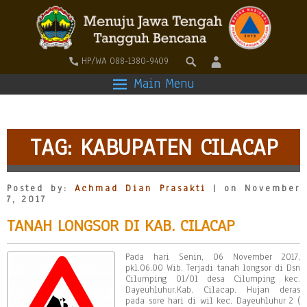
HP/WA 088-1380-9409
Main Menu
TAG:
KABUPATEN CILACAP
Posted by:
Achmad Dian Prasakti
| on November
7, 2017
TANAH LONGSOR DI KAB. CILACAP
Pada hari Senin, 06 November 2017,
pkl.06.00 Wib. Terjadi tanah longsor di Dsn
Cilumping 01/01 desa Cilumping kec.
Dayeuhluhur.Kab. Cilacap. Hujan deras
pada sore hari di wil kec. Dayeuhluhur 2 (