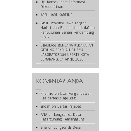
Uji Konsekuensi Informasi
Dikecualikan
APEL HARI KARTINI
BPBD Provinsi Jawa Tengah
Hadiri dan Berkontribusi dalam
Penyusunan Bahan Pendamping
SPAB
SIMULASI BENCANA KEBAKARAN
GEDUNG SEKOLAH DI SMA
LABORATORIUM UPGRIS KOTA
SEMARANG, 14 APRIL 2026
KOMENTAR ANDA
khamid
on
fitur Pengendalian
Kas berbasis aplikasi
indah
on
Daftar Pejabat
ANA
on
Longsor di Desa
Pagergunung Temanggung
ana
on
Longsor di Desa