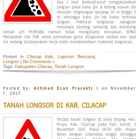
dua ) hari berturut-turut mengakibatkan
longsor pada bahu jln & tebing bawah jln
desa/jln lingkungan spnjang 10 m tinggi 5
m, sehingga bahu jln tsb habis terbawa
longsor. Material longsoran sebagian
menimpa dinding samping dan belakang
rumah a/n MURHAN, namun tidak mengalami kerusakan. BPBD
Melakukan Cek TKB untuk pendataan guna dilaporkan keatas dan saat
ini sedang dilaksanakan kerja bakti membersihkan material longsoran.
Posted in
Cilacap Kab
,
Laporan Bencana
,
Longsor
|
No Comments »
Tags:
Kabupaten Cilacap
,
Tanah Longsor
Posted by:
Achmad Dian Prasakti
| on November
7, 2017
TANAH LONGSOR DI KAB. CILACAP
Terjadi tanah longsor di Desa Bajing, Kec.
Kroya, Kab. Cilacap pada hari Jumat, 3
November 2017, Pukul 18.30 WIB. Hujan
deras dengan intensitas tinggi sehingga