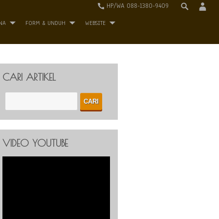
HP/WA 088-1380-9409
NA
FORM & UNDUH
WEBSITE
CARI ARTIKEL
VIDEO YOUTUBE