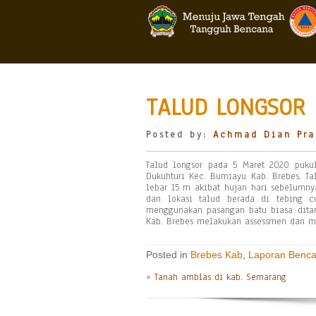
TALUD LONGSOR 
Posted by:
Achmad Dian Pra
Talud longsor pada 5 Maret 2020 pukul
Dukuhturi Kec. Bumiayu Kab. Brebes. T
lebar 15 m akibat hujan hari sebelumnya
dan lokasi talud berada di tebing c
menggunakan pasangan batu biasa dita
Kab. Brebes melakukan assessmen dan me
Posted in
Brebes Kab
,
Laporan Benc
«
Tanah amblas di kab. Semarang