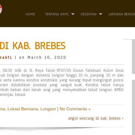
HOME
TENTANG KAMI
KEGIATAN
LAPORAN BENCA
DI KAB. BREBES
sakti
| on March 10, 2020
 08.30 WIB di Jl. Raya Talok RT07/05 Dusun Taloksari Kulon Desa
alud longsor dengan dimensi longsor tinggi 10 m, panjang 10 m dan
 serta karena kondisi konstruksi yang kurang tepat mengingat posisi
uram dibutuhkan pondasi yang sangat kuat. Kondisi talud hanya
mbah beban dari tanah urug yang menyebabkan talud longsor. BPBD
ninjau lokasi.
ana
,
Lokasi Bencana
,
Longsor
|
No Comments »
angin kencang di kab. brebes
»