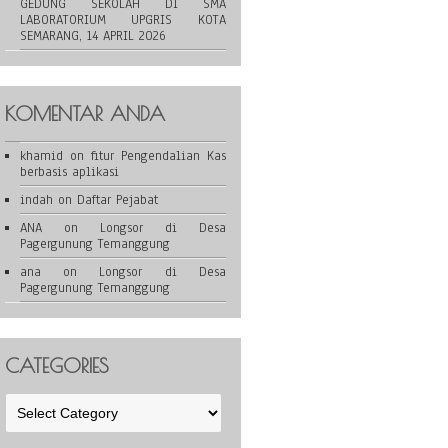
GEDUNG SEKOLAH DI SMA
LABORATORIUM UPGRIS KOTA
SEMARANG, 14 APRIL 2026
KOMENTAR ANDA
khamid
on
fitur Pengendalian Kas
berbasis aplikasi
indah
on
Daftar Pejabat
ANA
on
Longsor di Desa
Pagergunung Temanggung
ana
on
Longsor di Desa
Pagergunung Temanggung
CATEGORIES
Categories