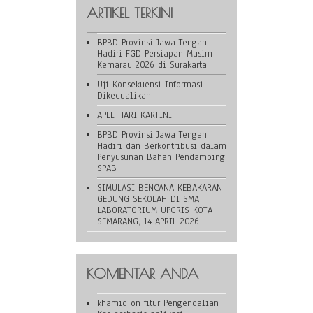
ARTIKEL TERKINI
BPBD Provinsi Jawa Tengah
Hadiri FGD Persiapan Musim
Kemarau 2026 di Surakarta
Uji Konsekuensi Informasi
Dikecualikan
APEL HARI KARTINI
BPBD Provinsi Jawa Tengah
Hadiri dan Berkontribusi dalam
Penyusunan Bahan Pendamping
SPAB
SIMULASI BENCANA KEBAKARAN
GEDUNG SEKOLAH DI SMA
LABORATORIUM UPGRIS KOTA
SEMARANG, 14 APRIL 2026
KOMENTAR ANDA
khamid
on
fitur Pengendalian