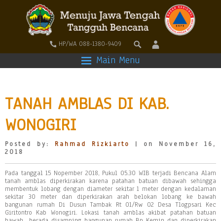
HP/WA 088-1380-9409
Main Menu
TANAH AMBLAS DI KAB.
WONOGIRI
Posted by:
Rahmad Rizkiarto
| on November 16,
2018
Pada tanggal 15 Nopember 2018, Pukul 05.30 WIB terjadi Bencana Alam
tanah amblas diperkirakan karena patahan batuan dibawah sehingga
membentuk lobang dengan diameter sekitar 1 meter dengan kedalaman
sekitar 30 meter dan diperkirakan arah belokan lobang ke bawah
bangunan rumah Di Dusun Tambak Rt 01/Rw 02 Desa Tlogpsari Kec
Giritontro Kab Wonogiri. Lokasi tanah amblas akibat patahan batuan
bawah berada disamping bangunan rumah Bp Kemin dan diperkirakan