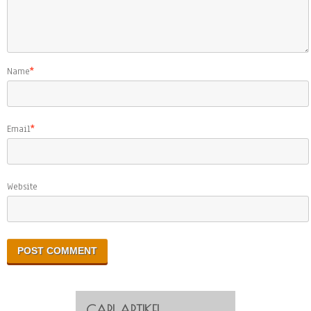
Name
*
Email
*
Website
CARI ARTIKEL