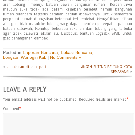
arah lobang menuju batuan bawah bangunan rumah Korban Jiwa
maupun luka tidak ada dalam kejadian tersebut namun bangunan
rumah terancam tergerus patahan batuan dibawahnya. Untuk sementara
penghuni rumah diungsikan ketempat kel terdekat, Mengalihkan aliran
air agar tidak masuk ke lobang yang dapat memicu percepatan patahan
batuan dibawah, Menutup beberapa rekahan dan lubang yang terbuka
agar tidak dilewati aliran air, Distribusi bantuan logistik BPBD untuk
giat penanganan dampak
Posted in
Laporan Bencana
,
Lokasi Bencana
,
Longsor
,
Wonogiri Kab
|
No Comments »
«
kebakaran di kab. pati
ANGIN PUTING BELIUNG KOTA
SEMARANG
»
LEAVE A REPLY
Your email address will not be published.
Required fields are marked
*
Comment
*