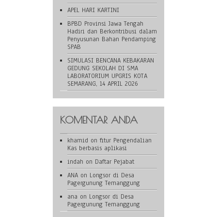
APEL HARI KARTINI
BPBD Provinsi Jawa Tengah
Hadiri dan Berkontribusi dalam
Penyusunan Bahan Pendamping
SPAB
SIMULASI BENCANA KEBAKARAN
GEDUNG SEKOLAH DI SMA
LABORATORIUM UPGRIS KOTA
SEMARANG, 14 APRIL 2026
KOMENTAR ANDA
khamid
on
fitur Pengendalian
Kas berbasis aplikasi
indah
on
Daftar Pejabat
ANA
on
Longsor di Desa
Pagergunung Temanggung
ana
on
Longsor di Desa
Pagergunung Temanggung