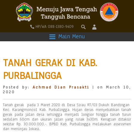
HP/WA 088-1380-9409
Main Menu
TANAH GERAK DI KAB.
PURBALINGGA
Posted by:
Achmad Dian Prasakti
| on March 10,
2020
Tanah gerak pada 3 Maret 2020 di Desa Sirau RT/03 Dukuh Bandingan
Kec. Karangmoncol Kab. Purbalingga. Hujan deras menyebabkan tanah
gerak pada jalan desa sehingga menjadi longsor hingga tanah turun
sedalam 60cm dan ukuran jalan yang rusak 3x30m. Kerugian ditaksir
sekitar Rp. 30.000.000,-. BPBD Kab. Purbalingga melakukan assessmen
dan meninjau lokasi.