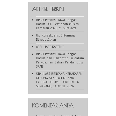
ARTIKEL TERKINI
BPBD Provinsi Jawa Tengah
Hadiri FGD Persiapan Musim
Kemarau 2026 di Surakarta
Uji Konsekuensi Informasi
Dikecualikan
APEL HARI KARTINI
BPBD Provinsi Jawa Tengah
Hadiri dan Berkontribusi dalam
Penyusunan Bahan Pendamping
SPAB
SIMULASI BENCANA KEBAKARAN
GEDUNG SEKOLAH DI SMA
LABORATORIUM UPGRIS KOTA
SEMARANG, 14 APRIL 2026
KOMENTAR ANDA