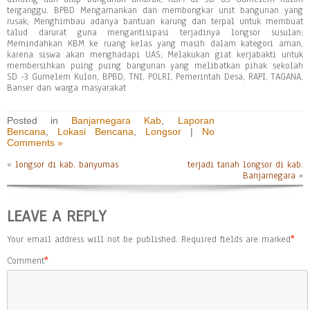
terganggu. BPBD Mengamankan dan membongkar unit bangunan yang
rusak; Menghimbau adanya bantuan karung dan terpal untuk membuat
talud darurat guna mengantisipasi terjadinya longsor susulan;
Memindahkan KBM ke ruang kelas yang masih dalam kategori aman,
karena siswa akan menghadapi UAS; Melakukan giat kerjabakti untuk
membersihkan puing puing bangunan yang melibatkan pihak sekolah
SD -3 Gumelem Kulon, BPBD, TNI, POLRI, Pemerintah Desa, RAPI, TAGANA,
Banser dan warga masyarakat
Posted in
Banjarnegara Kab
,
Laporan
Bencana
,
Lokasi Bencana
,
Longsor
|
No
Comments »
«
longsor di kab. banyumas
terjadi tanah longsor di kab.
Banjarnegara
»
LEAVE A REPLY
Your email address will not be published.
Required fields are marked
*
Comment
*