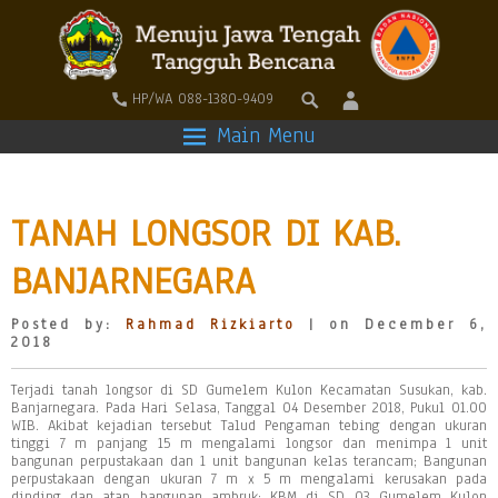
HP/WA 088-1380-9409
Main Menu
TANAH LONGSOR DI KAB.
BANJARNEGARA
Posted by:
Rahmad Rizkiarto
| on December 6,
2018
Terjadi tanah longsor di SD Gumelem Kulon Kecamatan Susukan, kab.
Banjarnegara. Pada Hari Selasa, Tanggal 04 Desember 2018, Pukul 01.00
WIB. Akibat kejadian tersebut Talud Pengaman tebing dengan ukuran
tinggi 7 m panjang 15 m mengalami longsor dan menimpa 1 unit
bangunan perpustakaan dan 1 unit bangunan kelas terancam; Bangunan
perpustakaan dengan ukuran 7 m x 5 m mengalami kerusakan pada
dinding dan atap bangunan ambruk; KBM di SD 03 Gumelem Kulon