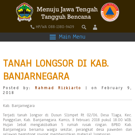
HP/WA 088-1380-9409
Main Menu
TANAH LONGSOR DI KAB.
BANJARNEGARA
Posted by:
Rahmad Rizkiarto
| on February 9,
2018
Kab. Banjarnegara
Terjadi tanah longsor di Dusun Slimpet Rt 02/06, Desa Tlaga, Kec.
Punggelan, Kab. Banjarnegara. Kamis, 8 februari 2018 pukul 18.00 WIB.
Hujan lebat mengakibatkan 5 rumah rusak ringan. BPBD Kab.
Banjarnegara bersama warga sekitar, perangkat desa paweden dan
relawan bergotong royong membersihkan material longsoran.