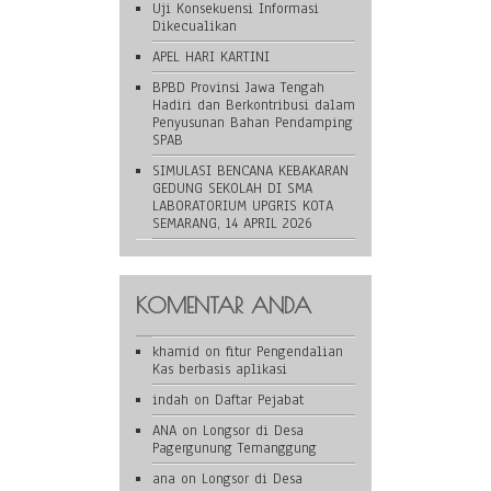
Uji Konsekuensi Informasi
Dikecualikan
APEL HARI KARTINI
BPBD Provinsi Jawa Tengah
Hadiri dan Berkontribusi dalam
Penyusunan Bahan Pendamping
SPAB
SIMULASI BENCANA KEBAKARAN
GEDUNG SEKOLAH DI SMA
LABORATORIUM UPGRIS KOTA
SEMARANG, 14 APRIL 2026
KOMENTAR ANDA
khamid
on
fitur Pengendalian
Kas berbasis aplikasi
indah
on
Daftar Pejabat
ANA
on
Longsor di Desa
Pagergunung Temanggung
ana
on
Longsor di Desa