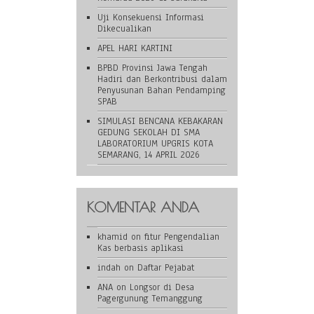
Uji Konsekuensi Informasi
Dikecualikan
APEL HARI KARTINI
BPBD Provinsi Jawa Tengah
Hadiri dan Berkontribusi dalam
Penyusunan Bahan Pendamping
SPAB
SIMULASI BENCANA KEBAKARAN
GEDUNG SEKOLAH DI SMA
LABORATORIUM UPGRIS KOTA
SEMARANG, 14 APRIL 2026
KOMENTAR ANDA
khamid
on
fitur Pengendalian
Kas berbasis aplikasi
indah
on
Daftar Pejabat
ANA
on
Longsor di Desa
Pagergunung Temanggung