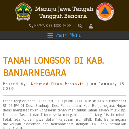
HP/WA 088-1380-9409
Main Menu
TANAH LONGSOR DI KAB.
BANJARNEGARA
Posted by:
Achmad Dian Prasakti
| on January 15,
2020
Tanah longsor pada 11 Januari 2020 pukul 21.00 WIB di Dusun Purwodadi
RT 02 RW 01 Desa Sinduaji, Kec. Pandanarum, Kab. Banjarnegara. Hujan
deras mengakibatkan longsoran tanah menimbun lahan sawah milik Bp.
Tarmono, Tasroni dan Triono serta mengakibatkan 1 tiang listrik roboh.
Tidak ada korban jiwa dalam kejadian ini. BPBD Kab. Banjarnegara
melkaukan assessmen dan berkoordinasi dengan PLN untuk perbaikan
tiang listrik.