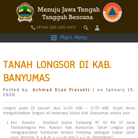
HP/WA 088-1380-9409
Main Menu
TANAH LONGSOR DI KAB.
BANYUMAS
Posted by:
Achmad Dian Prasakti
| on January 15,
2020
Longsor pada 10 Januari ukul 14.00 WIB – 17.05 WIB. Hujan deras
mengakibatkan longsor di beberapa lokasi Kab. Banyumas antara lain :
Kec. Rawalo : Grumbul Wadas Tumpang RT 03 RW 07 Desa
Tambaknegara Kec. Rawalo Kab. Banyumas. Tanah Longsor yang
mengakibatkan tumbuhan berduri menutup setengah badan jalan
raya. Volume: P = 8 m, L = 1 m dan T = 2 m. (tertangani)