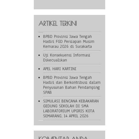
ARTIKEL TERKINI
BPBD Provinsi Jawa Tengah
Hadiri FGD Persiapan Musim
Kemarau 2026 di Surakarta
Uji Konsekuensi Informasi
Dikecualikan
APEL HARI KARTINI
BPBD Provinsi Jawa Tengah
Hadiri dan Berkontribusi dalam
Penyusunan Bahan Pendamping
SPAB
SIMULASI BENCANA KEBAKARAN
GEDUNG SEKOLAH DI SMA
LABORATORIUM UPGRIS KOTA
SEMARANG, 14 APRIL 2026