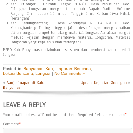
Kec. Cilongok : Grumbul Legok RT02/03 Desa Panusupan Kec.
Cilongok Longsoran mengenai rumah Bapak Radin. Volume
Panjang: 2 m, Lebar: 1,5 m dan Tinggi: 6 m. Korban Jiwa Nihil.
(Tertangani)
Kec. Kedungbanteng : Desa Windujaya RT 04 RW 01 Kec.
Kedungbanteng Tebing pinggir jalan desa longsor mengakibatkan
aliran sungai mampet terhalang material longsor. Air aliran sungai
meluap kejalan dengan membawa material longsoran. Material
longsoran yang kejalan sudah tertangani.
BPBD Kab. Banyumas melakukan assessmen dan membersihkan material
longsor.
Posted in
Banyumas Kab
,
Laporan Bencana
,
Lokasi Bencana
,
Longsor
|
No Comments »
«
Banjir luapan di Kab.
Update Kejadian Grobogan
»
Banyumas
LEAVE A REPLY
Your email address will not be published.
Required fields are marked
*
Comment
*