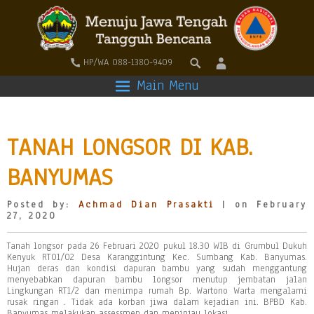
HP/WA 088-1380-9409
Main Menu
TANAH LONGSOR DI KAB.
BANYUMAS
Posted by:
Achmad Dian Prasakti
| on February
27, 2020
Tanah longsor pada 26 Februari 2020 pukul 18.30 WIB di Grumbul Dukuh
Kenyuk RT01/02 Desa Karanggintung Kec. Sumbang Kab. Banyumas.
Hujan deras dan kondisi dapuran bambu yang sudah menggantung
menyebabkan dapuran bambu longsor menutup jembatan jalan
Lingkungan RT1/2 dan menimpa rumah Bp. Wartono Warta mengalami
rusak ringan . Tidak ada korban jiwa dalam kejadian ini. BPBD Kab.
Banyumas melakukan assessmen dan meninjau lokasi.