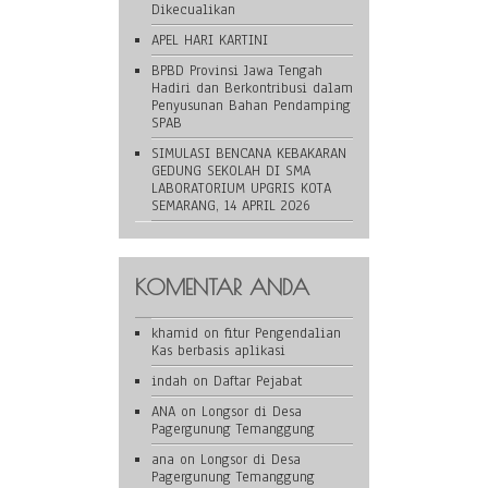
Dikecualikan
APEL HARI KARTINI
BPBD Provinsi Jawa Tengah
Hadiri dan Berkontribusi dalam
Penyusunan Bahan Pendamping
SPAB
SIMULASI BENCANA KEBAKARAN
GEDUNG SEKOLAH DI SMA
LABORATORIUM UPGRIS KOTA
SEMARANG, 14 APRIL 2026
KOMENTAR ANDA
khamid
on
fitur Pengendalian
Kas berbasis aplikasi
indah
on
Daftar Pejabat
ANA
on
Longsor di Desa
Pagergunung Temanggung
ana
on
Longsor di Desa
Pagergunung Temanggung