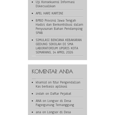
Uji Konsekuensi Informasi
Dikecualikan
APEL HARI KARTINI
BPBD Provinsi Jawa Tengah
Hadiri dan Berkontribusi dalam
Penyusunan Bahan Pendamping
SPAB
SIMULASI BENCANA KEBAKARAN
GEDUNG SEKOLAH DI SMA
LABORATORIUM UPGRIS KOTA
SEMARANG, 14 APRIL 2026
KOMENTAR ANDA
khamid
on
fitur Pengendalian
Kas berbasis aplikasi
indah
on
Daftar Pejabat
ANA
on
Longsor di Desa
Pagergunung Temanggung
ana
on
Longsor di Desa