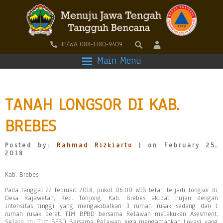
HP/WA 088-1380-9409
Main Menu
TANAH LONGSOR DI KAB.
BREBES
Posted by:
Rahmad Rizkiarto
| on February 25,
2018
Kab. Brebes
Pada tanggal 22 februari 2018, pukul 06.00 WIB telah terjadi longsor di
Desa Rajawetan, Kec. Tonjong, Kab. Brebes akibat hujan dengan
intensitas tinggi yang mengakibatkan 3 rumah rusak sedang dan 1
rumah rusak berat. TIM BPBD bersama Relawan melakukan Asesment,
Selain itu Tim BPBD Bersama Relawan juga mengamankan Lokasi yang