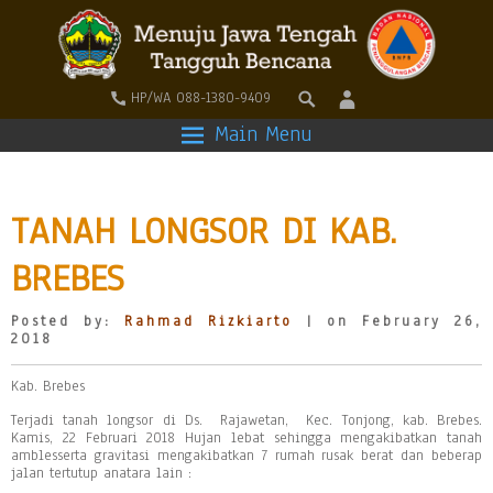
HP/WA 088-1380-9409
Main Menu
TANAH LONGSOR DI KAB.
BREBES
Posted by:
Rahmad Rizkiarto
| on February 26,
2018
Kab. Brebes
Terjadi tanah longsor di Ds. Rajawetan, Kec. Tonjong, kab. Brebes.
Kamis, 22 Februari 2018 Hujan lebat sehingga mengakibatkan tanah
amblesserta gravitasi mengakibatkan 7 rumah rusak berat dan beberap
jalan tertutup anatara lain :