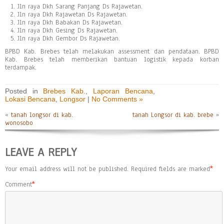
Jln raya Dkh Sarang Panjang Ds Rajawetan.
Jln raya Dkh Rajawetan Ds Rajawetan.
Jln raya Dkh Babakan Ds Rajawetan.
Jln raya Dkh Gesing Ds Rajawetan.
Jln raya Dkh Gembor Ds Rajawetan.
BPBD Kab. Brebes telah melakukan assessment dan pendataan. BPBD
Kab. Brebes telah memberikan bantuan logistik kepada korban
terdampak.
Posted in
Brebes Kab.
,
Laporan Bencana
,
Lokasi Bencana
,
Longsor
|
No Comments »
«
tanah longsor di kab.
tanah Longsor di kab. brebe
»
wonosobo
LEAVE A REPLY
Your email address will not be published.
Required fields are marked
*
Comment
*