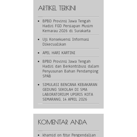
ARTIKEL TERKINI
BPBD Provinsi Jawa Tengah
Hadiri FGD Persiapan Musim
Kemarau 2026 di Surakarta
Uji Konsekuensi Informasi
Dikecualikan
APEL HARI KARTINI
BPBD Provinsi Jawa Tengah
Hadiri dan Berkontribusi dalam
Penyusunan Bahan Pendamping
SPAB
SIMULASI BENCANA KEBAKARAN
GEDUNG SEKOLAH DI SMA
LABORATORIUM UPGRIS KOTA
SEMARANG, 14 APRIL 2026
KOMENTAR ANDA
khamid
on
fitur Pengendalian