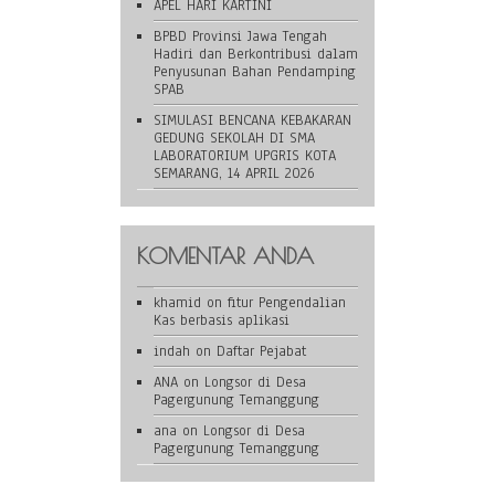
APEL HARI KARTINI
BPBD Provinsi Jawa Tengah
Hadiri dan Berkontribusi dalam
Penyusunan Bahan Pendamping
SPAB
SIMULASI BENCANA KEBAKARAN
GEDUNG SEKOLAH DI SMA
LABORATORIUM UPGRIS KOTA
SEMARANG, 14 APRIL 2026
KOMENTAR ANDA
khamid
on
fitur Pengendalian
Kas berbasis aplikasi
indah
on
Daftar Pejabat
ANA
on
Longsor di Desa
Pagergunung Temanggung
ana
on
Longsor di Desa
Pagergunung Temanggung