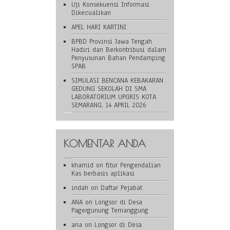
Uji Konsekuensi Informasi
Dikecualikan
APEL HARI KARTINI
BPBD Provinsi Jawa Tengah
Hadiri dan Berkontribusi dalam
Penyusunan Bahan Pendamping
SPAB
SIMULASI BENCANA KEBAKARAN
GEDUNG SEKOLAH DI SMA
LABORATORIUM UPGRIS KOTA
SEMARANG, 14 APRIL 2026
KOMENTAR ANDA
khamid
on
fitur Pengendalian
Kas berbasis aplikasi
indah
on
Daftar Pejabat
ANA
on
Longsor di Desa
Pagergunung Temanggung
ana
on
Longsor di Desa