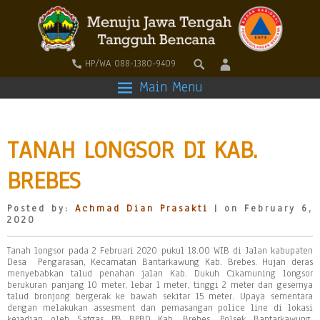
HP/WA 088-1380-9409
Main Menu
TANAH LONGSOR DI KAB.
BREBES
Posted by:
Achmad Dian Prasakti
| on February 6,
2020
Tanah longsor pada 2 Februari 2020 pukul 18.00 WIB di Jalan kabupaten
Desa Pengarasan, Kecamatan Bantarkawung Kab. Brebes. Hujan deras
menyebabkan talud penahan jalan Kab. Dukuh Cikamuning longsor
berukuran panjang 10 meter, lebar 1 meter, tinggi 2 meter dan gesernya
talud bronjong bergerak ke bawah sekitar 15 meter. Upaya sementara
dengan melakukan assesment dan pemasangan police line di lokasi
kejadian oleh Satgas PB BPBD Kab. Brebes, Polsek Bantarkawung,