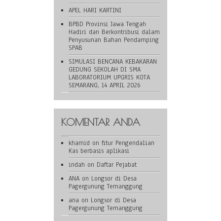
APEL HARI KARTINI
BPBD Provinsi Jawa Tengah
Hadiri dan Berkontribusi dalam
Penyusunan Bahan Pendamping
SPAB
SIMULASI BENCANA KEBAKARAN
GEDUNG SEKOLAH DI SMA
LABORATORIUM UPGRIS KOTA
SEMARANG, 14 APRIL 2026
KOMENTAR ANDA
khamid
on
fitur Pengendalian
Kas berbasis aplikasi
indah
on
Daftar Pejabat
ANA
on
Longsor di Desa
Pagergunung Temanggung
ana
on
Longsor di Desa
Pagergunung Temanggung