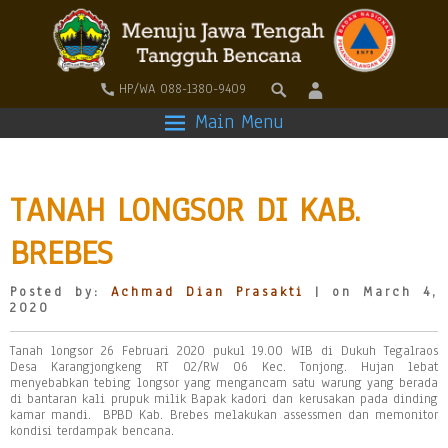
HP/WA 088-1380-9409
Main Menu
TANAH LONGSOR DI KAB.
BREBES
Posted by:
Achmad Dian Prasakti
| on March 4,
2020
Tanah longsor 26 Februari 2020 pukul 19.00 WIB di Dukuh Tegalraos
Desa Karangjongkeng RT 02/RW 06 Kec. Tonjong. Hujan lebat
menyebabkan tebing longsor yang mengancam satu warung yang berada
di bantaran kali prupuk milik Bapak kadori dan kerusakan pada dinding
kamar mandi. BPBD Kab. Brebes melakukan assessmen dan memonitor
kondisi terdampak bencana.