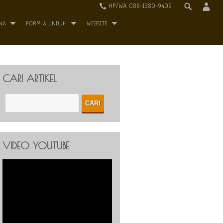
HP/WA 088-1380-9409
NA
FORM & UNDUH
WEBSITE
CARI ARTIKEL
VIDEO YOUTUBE