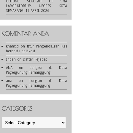
GEDUNG SEKOLAH DI SMA
LABORATORIUM UPGRIS KOTA
SEMARANG, 14 APRIL 2026
KOMENTAR ANDA
khamid
on
fitur Pengendalian Kas
berbasis aplikasi
indah
on
Daftar Pejabat
ANA
on
Longsor di Desa
Pagergunung Temanggung
ana
on
Longsor di Desa
Pagergunung Temanggung
CATEGORIES
Categories