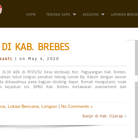
HOME
TENTANG KAMI
KEGIATAN
LAPORAN BENCA
DI KAB. BREBES
sakti
| on May 4, 2020
l 16.30 WIB di RT05/02 Desa Winduaji Kec. Paguyangan Kab. Brebes.
abkan talud longsor penahan tebing rumah Bp. Rakim dengan ukuran
da dibawahnya pada bagian dinding dapur. Rumah mengalami rusak
m kejadian ini. BPBD Kab. Brebes melakukan assessement dan
ana
,
Lokasi Bencana
,
Longsor
|
No Comments »
Banjir di Kab. Cilacap
»