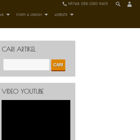
HP/WA 088-1380-9409
NA
FORM & UNDUH
WEBSITE
CARI ARTIKEL
VIDEO YOUTUBE