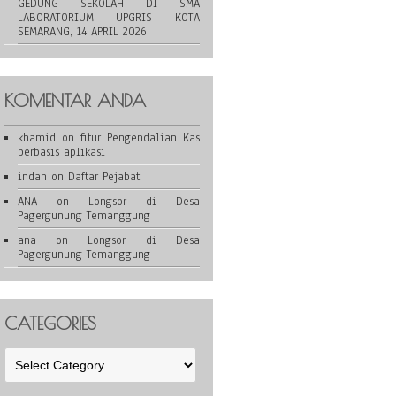
GEDUNG SEKOLAH DI SMA
LABORATORIUM UPGRIS KOTA
SEMARANG, 14 APRIL 2026
KOMENTAR ANDA
khamid
on
fitur Pengendalian Kas
berbasis aplikasi
indah
on
Daftar Pejabat
ANA
on
Longsor di Desa
Pagergunung Temanggung
ana
on
Longsor di Desa
Pagergunung Temanggung
CATEGORIES
Categories