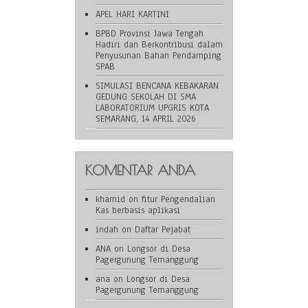
APEL HARI KARTINI
BPBD Provinsi Jawa Tengah
Hadiri dan Berkontribusi dalam
Penyusunan Bahan Pendamping
SPAB
SIMULASI BENCANA KEBAKARAN
GEDUNG SEKOLAH DI SMA
LABORATORIUM UPGRIS KOTA
SEMARANG, 14 APRIL 2026
KOMENTAR ANDA
khamid
on
fitur Pengendalian
Kas berbasis aplikasi
indah
on
Daftar Pejabat
ANA
on
Longsor di Desa
Pagergunung Temanggung
ana
on
Longsor di Desa
Pagergunung Temanggung