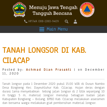
HP/WA 088-1380-9409
Main Menu
TANAH LONGSOR DI KAB.
CILACAP
Posted by:
Achmad Dian Prasakti
| on December
11, 2020
Tanah longsor pada 1 Desember 2020 pukul 15.00 WIB di Dusun Nambo
Desa Bingkeng Kec. Dayeuhluhur Kab. Cilacap. Hujan deras dengan
durasi lama menyebabkan tebing jalan longsor di 2 titik sepanjang 10
m tinggi 5 m, material longsor menutup Sebagian badan jalan
Kabupaten Bingkeng – Bolang. BPBD Kab. Cilacap melakukan assessmen
dan bersama warga melakukan giat pembersihan material longsor.