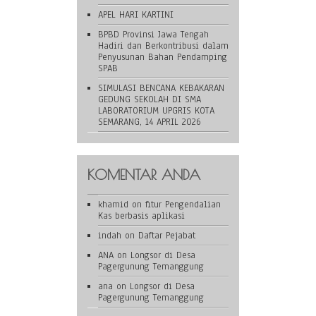
APEL HARI KARTINI
BPBD Provinsi Jawa Tengah
Hadiri dan Berkontribusi dalam
Penyusunan Bahan Pendamping
SPAB
SIMULASI BENCANA KEBAKARAN
GEDUNG SEKOLAH DI SMA
LABORATORIUM UPGRIS KOTA
SEMARANG, 14 APRIL 2026
KOMENTAR ANDA
khamid
on
fitur Pengendalian
Kas berbasis aplikasi
indah
on
Daftar Pejabat
ANA
on
Longsor di Desa
Pagergunung Temanggung
ana
on
Longsor di Desa
Pagergunung Temanggung