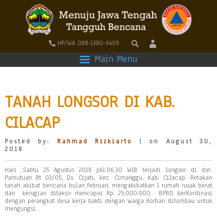
HP/WA 088-1380-9409
Main Menu
TANAH LONGSOR DI KAB.
CILACAP
Posted by:
Rahmad Rizkiarto
| on August 30,
2018
Hari ,Sabtu 25 Agustus 2018 pkl.06.30 WIB terjadi longsor di dsn.
Pamutuan Rt 03/05, Ds. Cijati, kec. Cimanggu, Kab. Cilacap. Retakan
tanah akibat bencana bulan februari mengakibatkan 1 rumah rusak berat
dan kerugian ditaksir mencapai Rp. 25.000.000. BPBD berKordinasi
dengan perangkat desa kerja bakti dengan warga Korban dihimbau untuk
mengungsi.