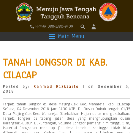
HP/WA 088-1380-9409
Main Menu
TANAH LONGSOR DI KAB.
CILACAP
Posted by:
Rahmad Rizkiarto
| on December 5,
2018
Terjadi tanah longsor di desa Majingklak Kec. Wanareja, kab. Cilacap
Selasa, 04 Desember 2018 jam 14.30 WIB. Di Dusun Dukuh tengah 01/15
Desa Majingklak Kec. Wanareja. Disebabkan Hujan deras mengakibatkan.
Terjadi longsor di tebing jalan desa yang menghubungkan dusun
Karangsari-Dusun Dukuhtengah, volume longsor panjang 7 m tinggi 5 m,
Material longsoran menutup jln desa tersebut sehingga tidak bisa
dilewati kendaraan. Korban jiwa Upaya yang dilakukan pemdes