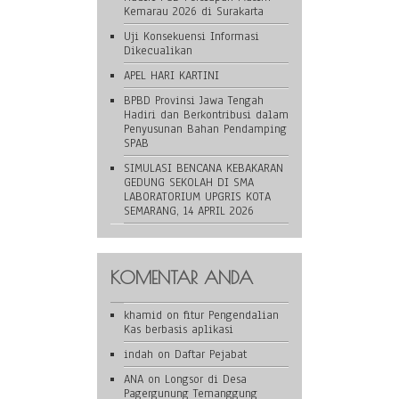
Kemarau 2026 di Surakarta
Uji Konsekuensi Informasi
Dikecualikan
APEL HARI KARTINI
BPBD Provinsi Jawa Tengah
Hadiri dan Berkontribusi dalam
Penyusunan Bahan Pendamping
SPAB
SIMULASI BENCANA KEBAKARAN
GEDUNG SEKOLAH DI SMA
LABORATORIUM UPGRIS KOTA
SEMARANG, 14 APRIL 2026
KOMENTAR ANDA
khamid
on
fitur Pengendalian
Kas berbasis aplikasi
indah
on
Daftar Pejabat
ANA
on
Longsor di Desa
Pagergunung Temanggung