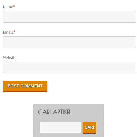
Name
*
Email
*
Website
CARI ARTIKEL