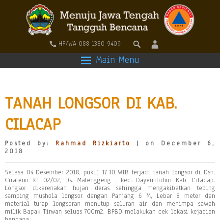
HP/WA 088-1380-9409
Main Menu
TANAH LONGSOR DI KAB.
CILACAP
Posted by:
Rahmad Rizkiarto
| on December 6,
2018
Selasa 04 Desember 2018, pukul 17.30 WIB terjadi tanah longsor di Dsn.
Cirateun RT 02/02, Ds. Matenggeng , kec. Dayeuhluhur Kab. Cilacap.
Longsor dikarenakan hujan deras sehingga mengakibatkan tebing
samping mushola longsor dengan Panjang 6 M, Lebar 8 meter dan
material turap longsoran menutup saluran air dan menimpa sawah
milik Bapak Tirwan seluas 700m2. BPBD melakukan cek lokasi kejadian
bencana.