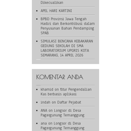
Dikecualikan
APEL HARI KARTINI
BPBD Provinsi Jawa Tengah
Hadiri dan Berkontribusi dalam
Penyusunan Bahan Pendamping
SPAB
SIMULASI BENCANA KEBAKARAN
GEDUNG SEKOLAH DI SMA
LABORATORIUM UPGRIS KOTA
SEMARANG, 14 APRIL 2026
KOMENTAR ANDA
khamid
on
fitur Pengendalian
Kas berbasis aplikasi
indah
on
Daftar Pejabat
ANA
on
Longsor di Desa
Pagergunung Temanggung
ana
on
Longsor di Desa
Pagergunung Temanggung