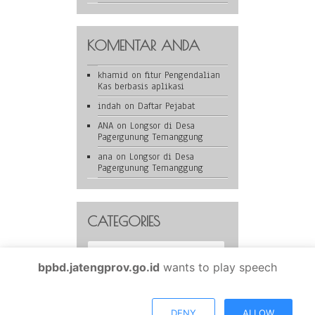
KOMENTAR ANDA
khamid
on
fitur Pengendalian
Kas berbasis aplikasi
indah
on
Daftar Pejabat
ANA
on
Longsor di Desa
Pagergunung Temanggung
ana
on
Longsor di Desa
Pagergunung Temanggung
CATEGORIES
Categories
bpbd.jatengprov.go.id
wants to play speech
BPBD Provinsi Jawa Tengah is proudly powered by
WordPress
DENY
ALLOW