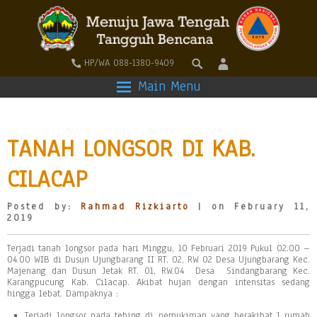
HP/WA 088-1380-9409
Main Menu
TANAH LONGSOR DI KAB.
CILACAP
Posted by:
Rahmad Rizkiarto
| on February 11,
2019
Terjadi tanah longsor pada hari Minggu, 10 Februari 2019 Pukul 02.00 –
04.00 WIB di Dusun Ujungbarang II RT. 02, RW 02 Desa Ujungbarang Kec.
Majenang dan Dusun Jetak RT. 01, RW.04 Desa Sindangbarang Kec.
Karangpucung Kab. Cilacap. Akibat hujan dengan intensitas sedang
hingga lebat. Dampaknya :
Terjadi longsor pada tebing di pemukiman yang berakibat 1 rumah