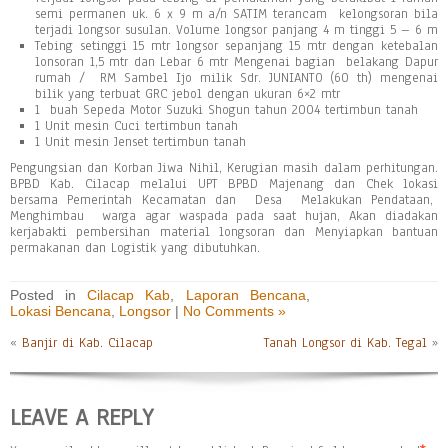
semi permanen uk. 6 x 9 m a/n SATIM terancam kelongsoran bila
terjadi longsor susulan. Volume longsor panjang 4 m tinggi 5 – 6 m
Tebing setinggi 15 mtr longsor sepanjang 15 mtr dengan ketebalan
lonsoran 1,5 mtr dan Lebar 6 mtr Mengenai bagian belakang Dapur
rumah / RM Sambel Ijo milik Sdr. JUNIANTO (60 th) mengenai
bilik yang terbuat GRC jebol dengan ukuran 6×2 mtr
1 buah Sepeda Motor Suzuki Shogun tahun 2004 tertimbun tanah
1 Unit mesin Cuci tertimbun tanah
1 Unit mesin Jenset tertimbun tanah
Pengungsian dan Korban Jiwa Nihil, Kerugian masih dalam perhitungan.
BPBD Kab. Cilacap melalui UPT BPBD Majenang dan Chek lokasi
bersama Pemerintah Kecamatan dan Desa Melakukan Pendataan,
Menghimbau warga agar waspada pada saat hujan, Akan diadakan
kerjabakti pembersihan material longsoran dan Menyiapkan bantuan
permakanan dan Logistik yang dibutuhkan.
Posted in
Cilacap Kab
,
Laporan Bencana
,
Lokasi Bencana
,
Longsor
|
No Comments »
«
Banjir di Kab. Cilacap
Tanah Longsor di Kab. Tegal
»
LEAVE A REPLY