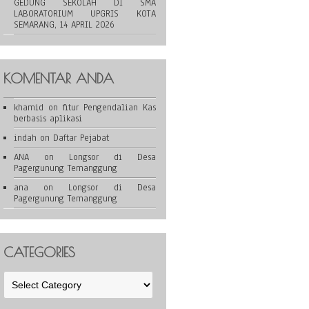
GEDUNG SEKOLAH DI SMA
LABORATORIUM UPGRIS KOTA
SEMARANG, 14 APRIL 2026
KOMENTAR ANDA
khamid
on
fitur Pengendalian Kas
berbasis aplikasi
indah
on
Daftar Pejabat
ANA
on
Longsor di Desa
Pagergunung Temanggung
ana
on
Longsor di Desa
Pagergunung Temanggung
CATEGORIES
Categories