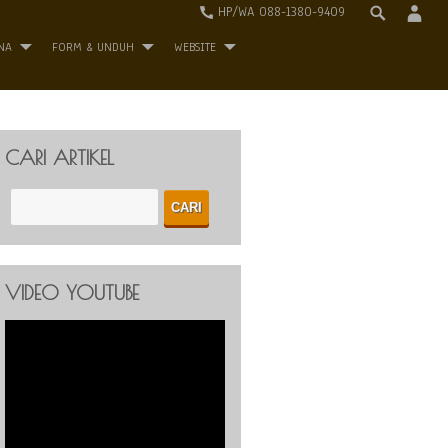
HP/WA 088-1380-9409
NA
FORM & UNDUH
WEBSITE
CARI ARTIKEL
VIDEO YOUTUBE