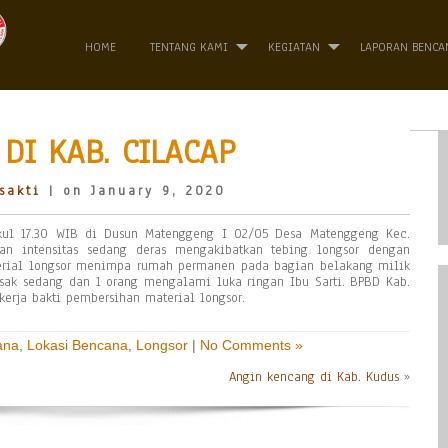
HOME
TENTANG KAMI
KEGIATAN
LAPORAN BENCA
DI KAB. CILACAP
sakti
| on January 9, 2020
kul 17.30 WIB di Dusun Matenggeng I 02/05 Desa Matenggeng Kec.
an intensitas sedang deras mengakibatkan tebing longsor dengan
terial longsor menimpa rumah permanen pada bagian belakang milik
sak sedang dan 1 orang mengalami luka ringan Ibu Sarti. BPBD Kab.
erja bakti pembersihan material longsor.
ana
,
Lokasi Bencana
,
Longsor
|
No Comments »
Angin kencang di Kab. Kudus
»